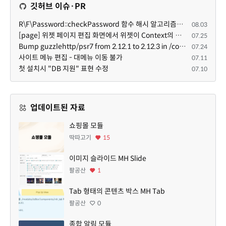
깃허브 이슈·PR
R\F\Password::checkPassword 함수 해시 알고리즘을 암시적으로 호출하는 경우 Argon2id 해시 비교 실패
08.03
[page] 위젯 페이지 편집 화면에서 위젯이 Context의 module_info를 덮어쓰면 저장이 ERR_ACT_IS_NOT_STANDALONE으로 실패
07.25
Bump guzzlehttp/psr7 from 2.12.1 to 2.12.3 in /common
07.24
사이트 메뉴 편집 - 대메뉴 이동 불가
07.11
첫 설치시 "DB 지원" 표현 수정
07.10
업데이트된 자료
쇼핑몰 모듈
딱따고기
15
이미지 슬라이드 MH Slide
팔공산
1
Tab 형태의 콘텐츠 박스 MH Tab
팔공산
0
종합 알림 모듈