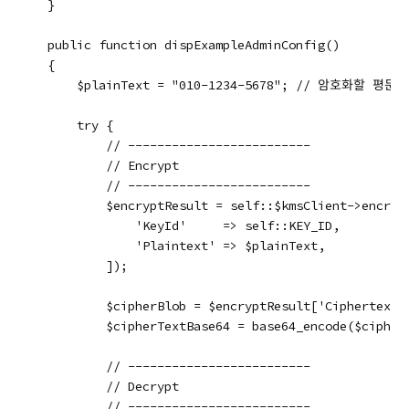
    }

    public function dispExampleAdminConfig()

    {

        $plainText = "010-1234-5678"; // 암호화할 평문 
        try {

            // -------------------------

            // Encrypt

            // -------------------------

            $encryptResult = self::$kmsClient->encrypt
                'KeyId'     => self::KEY_ID,

                'Plaintext' => $plainText,

            ]);

            $cipherBlob = $encryptResult['CiphertextBl
            $cipherTextBase64 = base64_encode($ciph
            // -------------------------

            // Decrypt

            // -------------------------
