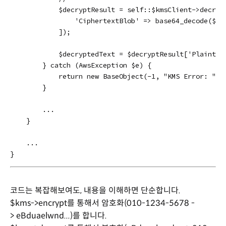
            $decryptResult = self::$kmsClient->decrypt
                'CiphertextBlob' => base64_decode($cip
            ]);

            $decryptedText = $decryptResult['Plaint
        } catch (AwsException $e) {

            return new BaseObject(-1, "KMS Error: " . 
        }

        ...

    }

    ...

}
코드는 복잡해보여도, 내용을 이해하면 단순합니다.
$kms->encrypt를 통해서 암호화(010-1234-5678 -
> eBduaelwnd...)를 합니다.