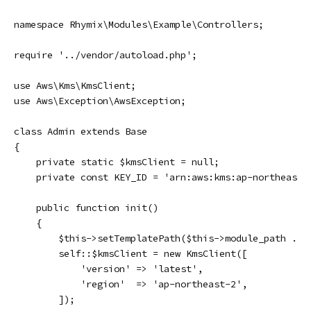
namespace Rhymix\Modules\Example\Controllers;

require '../vendor/autoload.php';

use Aws\Kms\KmsClient;

use Aws\Exception\AwsException;

class Admin extends Base

{

    private static $kmsClient = null;

    private const KEY_ID = 'arn:aws:kms:ap-northeast-
    public function init()

    {

        $this->setTemplatePath($this->module_path . 'v
        self::$kmsClient = new KmsClient([

            'version' => 'latest',

            'region'  => 'ap-northeast-2',

        ]);
