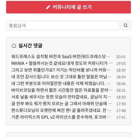
커뮤니티에 글 쓰기
실시간 댓글
워드프레스도 설치형 버전과 SaaS 버전(워드프레스닷컴)은 다른 점이 많습니다. SaaS로 제공한다면 GPL 라이...
20:41
MANIA + 말씀하시는것 같네요! 8개 정도의 커뮤니티가 저 MANIA+ 기반으로 구축된거로 알고 있습니다. SaaS ...
19:05
그러고 보면 위폴인가요? 거기는 하단바를 보니까 커뮤니티 빌딩 SaaS 솔루션을 사용하고 있는거 같더라고요...
18:59
네 조언 감사드립니다. 보신 것 그대로 틀린 말씀은 아닙니다. 다만, 배포한 것에 대해 흥미가 떨어져서 뒷...
18:54
네 그런 부분으로 이어질만한 내용은 삭제 하였습니다. 불편을 드려 죄송합니다. 저희는 비즈니스 완성할 수...
18:46
바이브코딩을 하면서 짧은 시간동안 많은 자료들을 문어발식 확장하면서 이미 배포한것에대한 흥미가 떨어지...
18:31
서로 날을 세우시는 듯한 모습이 안타깝네요.. 곰님이 지금까지 이끌어주셨던것처럼 안정적인 코어도 필요하...
18:20
글 전부 봐도 뭐가 뭔지 모르는 글 그래서 아래위 단숨에 쭈욱 훝어만 보고 말았지만 참 대단한 정성이예요....
17:50
짠스튜디오님이 오랫만에 짜잔 짠! 글 올려주셨네요. 전 봐도 잘 모르는 내용이지만 그래도 응원드려요.
17:48
기존 라이믹스의 GPL v2 라이선스를 준수하여, 포크버전도 GPL v2 라이선스로 공개 배포됩니다.
17:41