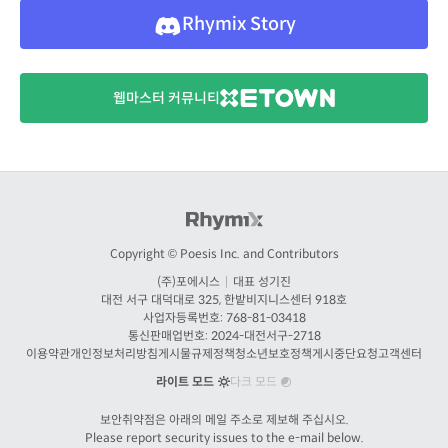
Rhymix Story
웹마스터 커뮤니티
Copyright © Poesis Inc. and Contributors
(주)포에시스
|
대표 성기진
대전
서구 대덕대로 325, 한밭비지니스센터 918호
사업자등록번호: 768-81-03418
통신판매업번호:
2024-대전서구-2718
이용약관
개인정보처리방침
게시물규제정책
청소년보호정책
게시중단요청
고객센터
라이트 모드
다크 모드
보안취약점은 아래의 메일 주소로 제보해 주십시오.
Please report security issues to the e-mail below.