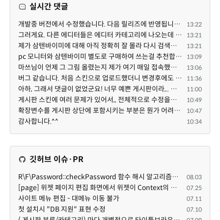
실시간 댓글
개발중 버전에서 수정했습니다. 다음 릴리즈에 반영됩니다. 특정한 게시판 설정 + 썸네일 설정의 조합에서 $...
13:22
그러게요. 다른 에디터들은 에디터 카테고리에 나오는데 YJSoft님이 최근에 올리신 것만 스킨으로 나오는 것...
13:21
제가 삼텐바이미에 대해 아직 정확히 잘 몰라 다시 검색해봤는데 이게 이동식 거치대인가봐요. 마쓰님이 별...
13:21
pc 모니터와 삼텐바이미 별도로 구매하여 쓰는걸 추천합니다 ^^
13:09
마쓰님이 언제 그 그림 올렸는지 제가 여기 매일 접속했는데 요 아래 제 댓글 밑에 새댓글이 없어 새댓글이 ...
13:06
버그 같습니다. 처음 스킨으로 업로드했더니 변경후에도 스킨으로 남아있네요.
11:36
아하, 그래서 댓글이 없었군요! 너무 예쁜 게시판이라,.. 넘넘 감사드립니다! 천천히 하세요 ^^
11:00
게시판 스킨에 여러 문제가 있어서,, 전체적으로 수정을해서 업데이트 하겠습니다!
10:49
확장변수를 게시판 상단에 포함시키는 부분은 뭔가 어려우신 작업인가보네요~
10:47
감사합니다.^^
10:34
깃허브 이슈·PR
R\F\Password::checkPassword 함수 해시 알고리즘을 암시적으로 호출하는 경우 Argon2id 해시 비교 실패
08.03
[page] 위젯 페이지 편집 화면에서 위젯이 Context의 module_info를 덮어쓰면 저장이 ERR_ACT_IS_NOT_STANDALONE으로 실패
07.25
사이트 메뉴 편집 - 대메뉴 이동 불가
07.11
첫 설치시 "DB 지원" 표현 수정
07.10
( 게시판 분류/카테고리) 마다 개별적으로 타이틀브라우저 제목 및 seo설명 넣을 수 있으면 어떨지 해서 글 등록해봅니다.