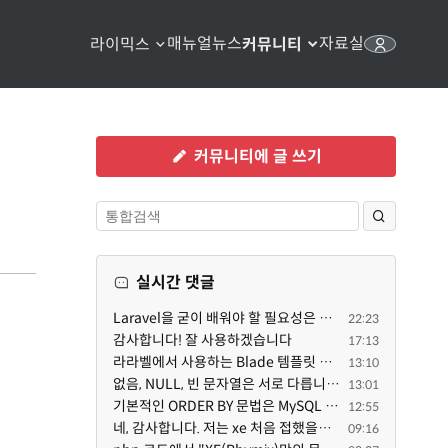
매뉴얼
뉴스
자료실
라이믹스
커뮤니티
커뮤니티에 글 쓰기
실시간 댓글
Laravel을 굳이 배워야 할 필요성은 없습니다만, Class기반의 객체 지향 프로그래밍과, PSR-4라는 Composer...
22:23
감사합니다! 잘 사용하겠습니다
17:13
라라벨에서 사용하는 Blade 템플릿 문법을 라이믹스에서도 일부분 도입하였는데, 양쪽의 템플릿 매뉴얼 분량...
13:10
없음, NULL, 빈 문자열은 서로 다릅니다. 예전에는 대충 써도 서로 통용되었지만, 그것 때문에 버그나 보안...
13:01
기본적인 ORDER BY 문법은 MySQL 초기 버전이든 MariaDB 최신 버전이든 차이가 없습니다. 라이믹스 게시판에...
12:55
네, 감사합니다. 저는 xe 처음 접했을때 XE 문법으로 만들었다고 해서 xe코드들이 php와 전혀 다른것 같이 ...
09:16