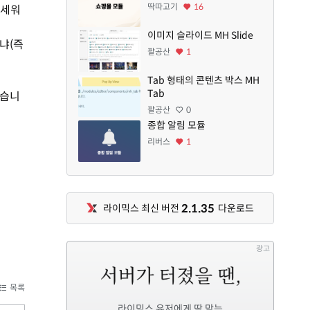
딱따고기
16
 세워
이미지 슬라이드 MH Slide
냐(즉
팔공산
1
Tab 형태의 콘텐츠 박스 MH
Tab
쉽습니
팔공산
0
종합 알림 모듈
리버스
1
2.1.35
라이믹스 최신 버전
다운로드
광고
목록
라이믹스 유저에게 딱 맞는