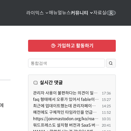
매뉴얼
뉴스
자료실
라이믹스
커뮤니티
가입하고 활동하기
실시간 댓글
관리자 사용이 불편하다는 의견이 일부 있어서 반영했습니다 ㅎㅎ 8.4이상도 지원될 수 있도록 10.5.2 혹은 ...
17:36
faq 형태에서 오류가 있어서 fable이 수정해 주었습니다. 참고하세요. 증상 FAQ형 목록에서 항목을 펼치면 ...
15:27
기에
최근에 업데이트했는데 관리자페이지가 많이 달라졌네요 여기서 모듈 설치하려고 하니 php 8.4.14버전이라 8...
14:25
예전에도 구체적인 타임라인을 언급했다가 지키지 못한 것에 죄송한 마음이 있다 보니 (코어 개발/운영 자체...
11:52
https://joinmastodon.org/ko/roadmap 로드맵 이야기가 나온김에 적자면 공홈에 대략적인 로드맵이 공개되어...
10:31
워드프레스도 설치형 버전과 SaaS 버전(워드프레스닷컴)은 다른 점이 많습니다. SaaS로 제공한다면 GPL 라이...
20:41