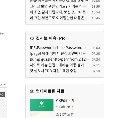
MANIA + 말씀하시는것 같네요! 8개 정도의 커뮤니티가 저 MANIA+ 기반으로 구축된거로 알고 있습니다. SaaS ...
19:05
그러고 보면 위폴인가요? 거기는 하단바를 보니까 커뮤니티 빌딩 SaaS 솔루션을 사용하고 있는거 같더라고요...
18:59
네 조언 감사드립니다. 보신 것 그대로 틀린 말씀은 아닙니다. 다만, 배포한 것에 대해 흥미가 떨어져서 뒷...
18:54
네 그런 부분으로 이어질만한 내용은 삭제 하였습니다. 불편을 드려 죄송합니다. 저희는 비즈니스 완성할 수...
18:46
깃허브 이슈·PR
R\F\Password::checkPassword 함수 해시 알고리즘을 암시적으로 호출하는 경우 Argon2id 해시 비교 실패
08.03
[page] 위젯 페이지 편집 화면에서 위젯이 Context의 module_info를 덮어쓰면 저장이 ERR_ACT_IS_NOT_STANDALONE으로 실패
07.25
Bump guzzlehttp/psr7 from 2.12.1 to 2.12.3 in /common
07.24
사이트 메뉴 편집 - 대메뉴 이동 불가
07.11
첫 설치시 "DB 지원" 표현 수정
07.10
업데이트된 자료
CKEditor 5
YJSoft
7
쇼핑몰 모듈