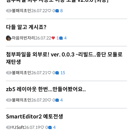
첨부파일 외부 저장소 이동 모듈 v2.0.0 [최종]
불패의초인
26.07.22
0
8
다들 알고 계시죠?
마음의빈자리
26.07.22
1
4
첨부파일을 외부로! ver. 0.0.3 -리빌드..중단 모듈로
재탄생
불패의초인
26.07.21
0
15
zb5 레이아웃 한번...만들어봤어요..
불패의초인
26.07.20
0
4
SmartEditor2 예토전생
YJSoft
26.07.19
0
4