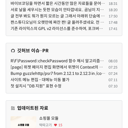
바이브코딩을 하면서 짧은 시간동안 많은 자료들을 문어발식 확장하면서 이미 배포한것에대한 흥미가 떨어지...
18:31
서로 날을 세우시는 듯한 모습이 안타깝네요.. 곰님이 지금까지 이끌어주셨던것처럼 안정적인 코어도 필요하...
18:20
글 전부 봐도 뭐가 뭔지 모르는 글 그래서 아래위 단숨에 쭈욱 훝어만 보고 말았지만 참 대단한 정성이예요....
17:50
짠스튜디오님이 오랫만에 짜잔 짠! 글 올려주셨네요. 전 봐도 잘 모르는 내용이지만 그래도 응원드려요.
17:48
기존 라이믹스의 GPL v2 라이선스를 준수하여, 포크버전도 GPL v2 라이선스로 공개 배포됩니다.
17:41
깃허브 이슈·PR
R\F\Password::checkPassword 함수 해시 알고리즘을 암시적으로 호출하는 경우 Argon2id 해시 비교 실패
08.03
[page] 위젯 페이지 편집 화면에서 위젯이 Context의 module_info를 덮어쓰면 저장이 ERR_ACT_IS_NOT_STANDALONE으로 실패
07.25
Bump guzzlehttp/psr7 from 2.12.1 to 2.12.3 in /common
07.24
사이트 메뉴 편집 - 대메뉴 이동 불가
07.11
첫 설치시 "DB 지원" 표현 수정
07.10
업데이트된 자료
쇼핑몰 모듈
딱따고기
15