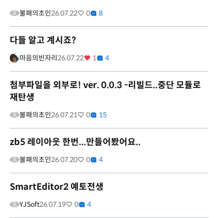
불패의초인
26.07.22
0
8
다들 알고 계시죠?
마음의빈자리
26.07.22
1
4
첨부파일을 외부로! ver. 0.0.3 -리빌드..중단 모듈로
재탄생
불패의초인
26.07.21
0
15
zb5 레이아웃 한번...만들어봤어요..
불패의초인
26.07.20
0
4
SmartEditor2 예토전생
YJSoft
26.07.19
0
4