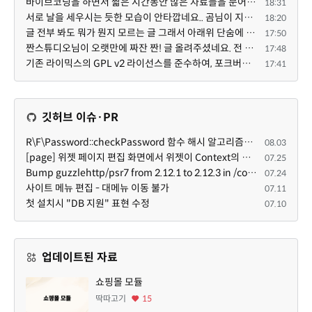
바이브코딩을 하면서 짧은 시간동안 많은 자료들을 문어발식 확장하면서 이미 배포한것에대한 흥미가 떨어지...
18:31
서로 날을 세우시는 듯한 모습이 안타깝네요.. 곰님이 지금까지 이끌어주셨던것처럼 안정적인 코어도 필요하...
18:20
글 전부 봐도 뭐가 뭔지 모르는 글 그래서 아래위 단숨에 쭈욱 훝어만 보고 말았지만 참 대단한 정성이예요....
17:50
짠스튜디오님이 오랫만에 짜잔 짠! 글 올려주셨네요. 전 봐도 잘 모르는 내용이지만 그래도 응원드려요.
17:48
기존 라이믹스의 GPL v2 라이선스를 준수하여, 포크버전도 GPL v2 라이선스로 공개 배포됩니다.
17:41
깃허브 이슈·PR
R\F\Password::checkPassword 함수 해시 알고리즘을 암시적으로 호출하는 경우 Argon2id 해시 비교 실패
08.03
[page] 위젯 페이지 편집 화면에서 위젯이 Context의 module_info를 덮어쓰면 저장이 ERR_ACT_IS_NOT_STANDALONE으로 실패
07.25
Bump guzzlehttp/psr7 from 2.12.1 to 2.12.3 in /common
07.24
사이트 메뉴 편집 - 대메뉴 이동 불가
07.11
첫 설치시 "DB 지원" 표현 수정
07.10
업데이트된 자료
쇼핑몰 모듈
딱따고기
15