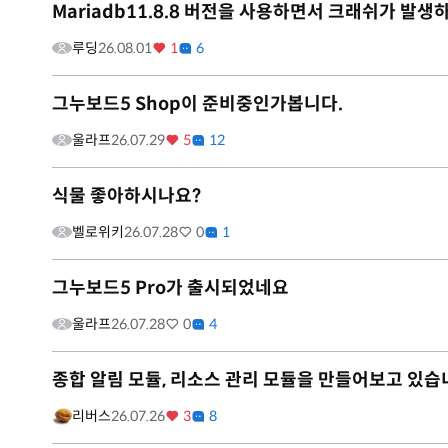
Mariadb11.8.8 버전을 사용하면서 크래쉬가 발생
루딩
26.08.01
1
6
그누보드5 Shop이 준비중인가봅니다.
울라프
26.07.29
5
12
식물 좋아하시나요?
벨로위키
26.07.28
0
1
그누보드5 Pro가 출시되었네요
울라프
26.07.28
0
4
종합 알림 모듈, 리소스 관리 모듈을 만들어보고 있습
리버스
26.07.26
3
8