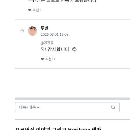
루벤님은 별도로 연동해 드렸습니다.^^
추천
1
루벤
2025.03.01 13:08
@기진곰
꺅! 감사합니다! 😍
추천
0