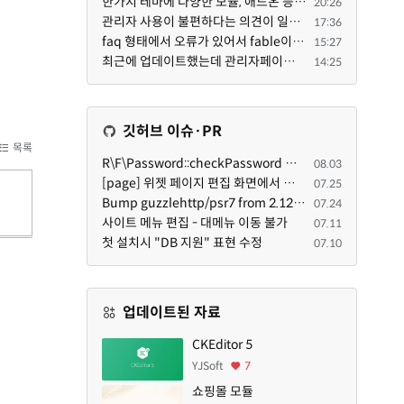
한가지 테마에 다양한 모듈, 애드온 등을 같이 사용하게 되면 의외로 어려운게 일관성이 있는 디자인의 유지...
20:26
관리자 사용이 불편하다는 의견이 일부 있어서 반영했습니다 ㅎㅎ 8.4이상도 지원될 수 있도록 10.5.2 혹은 ...
17:36
faq 형태에서 오류가 있어서 fable이 수정해 주었습니다. 참고하세요. 증상 FAQ형 목록에서 항목을 펼치면 ...
15:27
최근에 업데이트했는데 관리자페이지가 많이 달라졌네요 여기서 모듈 설치하려고 하니 php 8.4.14버전이라 8...
14:25
깃허브 이슈·PR
목록
R\F\Password::checkPassword 함수 해시 알고리즘을 암시적으로 호출하는 경우 Argon2id 해시 비교 실패
08.03
[page] 위젯 페이지 편집 화면에서 위젯이 Context의 module_info를 덮어쓰면 저장이 ERR_ACT_IS_NOT_STANDALONE으로 실패
07.25
Bump guzzlehttp/psr7 from 2.12.1 to 2.12.3 in /common
07.24
사이트 메뉴 편집 - 대메뉴 이동 불가
07.11
첫 설치시 "DB 지원" 표현 수정
07.10
업데이트된 자료
CKEditor 5
YJSoft
7
쇼핑몰 모듈