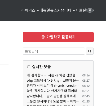
매뉴얼
뉴스
자료실
라이믹스
커뮤니티
가입하고 활동하기
실시간 댓글
네, 감사합니다. 저는 xe 처음 접했을때 XE 문법으로 만들었다고 해서 xe코드들이 php와 전혀 다른것 같이 ...
09:16
php 코드에서 "XE(Rhymix)만의 문법"이라는건 존재하지도 않고 별도의 인터프리터를 만들지 않는한 쓸 수도 ...
08:27
관리자 서버 보기 에 rhymix_version : 2.1.35 php : 7.4.3 (64-bit) db.type : mysql (innodb, utf8mb4) db...
08:12
와우..감사합니다. 한가지만 더 물어봐도 되겠는지요. Password.php 파일안에 클래스와 함수들은 순수 php ...
07:51
감사합니다. 구글이 답변을 잘해주네요. 저는 지금까지 md5 에 머물러 있었네요. md5는 구석기 알고리즘이 ...
07:45
그동안 챚지피티의 도움 받아 라이믹스 2.1.35 로 업그레이드 잘 한 것은 부인할 수 없는 사실입니다. 그런...
01:25