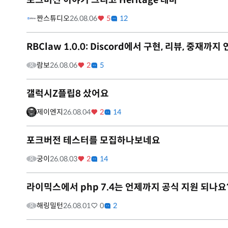
포크버전 이야기 그리고 Heritage 테마
짠스튜디오
26.08.06
5
12
RBClaw 1.0.0: Discord에서 구현, 리뷰, 중
람보
26.08.06
2
5
갤럭시Z플립8 샀어요
제이엔지
26.08.04
2
14
포크버전 테스터를 모집하나보네요
궁이
26.08.03
2
14
라이믹스에서 php 7.4는 언제까지 공식 지원 되나요
해링밀턴
26.08.01
0
2