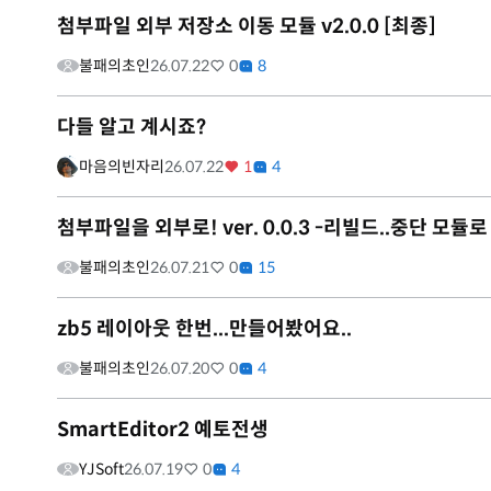
첨부파일 외부 저장소 이동 모듈 v2.0.0 [최종]
불패의초인
26.07.22
0
8
다들 알고 계시죠?
마음의빈자리
26.07.22
1
4
첨부파일을 외부로! ver. 0.0.3 -리빌드..중단 모듈
불패의초인
26.07.21
0
15
zb5 레이아웃 한번...만들어봤어요..
불패의초인
26.07.20
0
4
SmartEditor2 예토전생
YJSoft
26.07.19
0
4