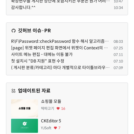
확장변수를 게시판 상단에 포함시키는 부분은 뭔가 어려우신 작업인가보네요~
10:47
감사합니다.^^
10:34
깃허브 이슈·PR
R\F\Password::checkPassword 함수 해시 알고리즘을 암시적으로 호출하는 경우 Argon2id 해시 비교 실패
08.03
[page] 위젯 페이지 편집 화면에서 위젯이 Context의 module_info를 덮어쓰면 저장이 ERR_ACT_IS_NOT_STANDALONE으로 실패
07.25
사이트 메뉴 편집 - 대메뉴 이동 불가
07.11
첫 설치시 "DB 지원" 표현 수정
07.10
( 게시판 분류/카테고리) 마다 개별적으로 타이틀브라우저 제목 및 seo설명 넣을 수 있으면 어떨지 해서 글 등록해봅니다.
07.09
업데이트된 자료
쇼핑몰 모듈
딱따고기
16
CKEditor 5
YJSoft
7