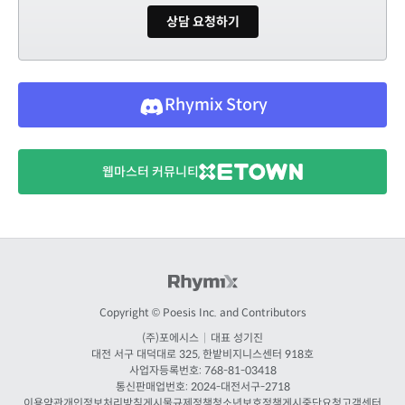
상담 요청하기
Rhymix Story
웹마스터 커뮤니티
Copyright © Poesis Inc. and Contributors
(주)포에시스
|
대표 성기진
대전
서구 대덕대로 325, 한밭비지니스센터 918호
사업자등록번호: 768-81-03418
통신판매업번호:
2024-대전서구-2718
이용약관
개인정보처리방침
게시물규제정책
청소년보호정책
게시중단요청
고객센터