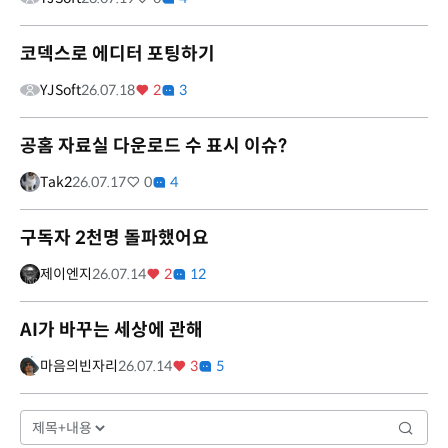
코덱스로 에디터 포팅하기
YJSoft
26.07.18
2
3
공홈 자료실 다운로드 수 표시 이슈?
Tak2
26.07.17
0
4
구독자 2천명 돌파했어요
제이엔지
26.07.14
2
12
AI가 바꾸는 세상에 관해
마음의빈자리
26.07.14
3
5