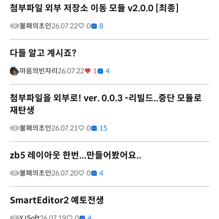
첨부파일 외부 저장소 이동 모듈 v2.0.0 [최종]
불패의초인
26.07.22
0
8
다들 알고 계시죠?
마음의빈자리
26.07.22
1
4
첨부파일을 외부로! ver. 0.0.3 -리빌드..중단 모듈로
재탄생
불패의초인
26.07.21
0
15
zb5 레이아웃 한번...만들어봤어요..
불패의초인
26.07.20
0
4
SmartEditor2 예토전생
YJSoft
26.07.19
0
4