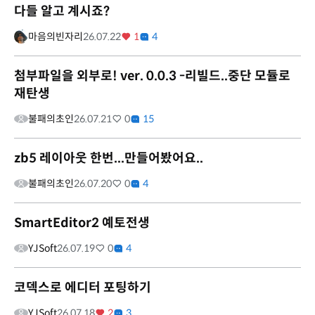
다들 알고 계시죠?
마음의빈자리
26.07.22
1
4
첨부파일을 외부로! ver. 0.0.3 -리빌드..중단 모듈로
재탄생
불패의초인
26.07.21
0
15
zb5 레이아웃 한번...만들어봤어요..
불패의초인
26.07.20
0
4
SmartEditor2 예토전생
YJSoft
26.07.19
0
4
코덱스로 에디터 포팅하기
YJSoft
26.07.18
2
3