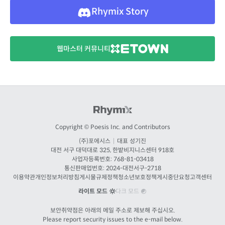
Rhymix Story
웹마스터 커뮤니티
Copyright © Poesis Inc. and Contributors
(주)포에시스
|
대표 성기진
대전
서구 대덕대로 325, 한밭비지니스센터 918호
사업자등록번호: 768-81-03418
통신판매업번호:
2024-대전서구-2718
이용약관
개인정보처리방침
게시물규제정책
청소년보호정책
게시중단요청
고객센터
라이트 모드
다크 모드
보안취약점은 아래의 메일 주소로 제보해 주십시오.
Please report security issues to the e-mail below.