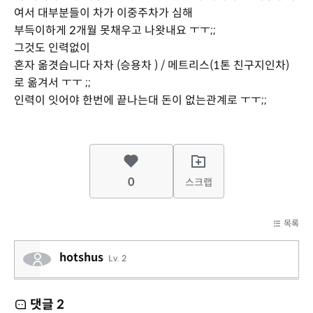
여서 대부분들이 차가 이중주차가 심해
부득이하게 2개월 못채우고 나왓내요 ㅜㅜ;;
그것도 인력없이
혼자 옮겻습니다 자차 (승용차 ) / 메트리스(1톤 친구지인차)
로 옮겨서 ㅜㅜ ;;
인력이 잇어야 한번에 끝나는대 돈이 없는관계로 ㅜㅜ;;
0
스크랩
목록
hotshus
Lv. 2
댓글
2