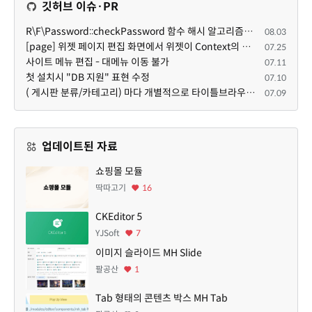
깃허브 이슈·PR
R\F\Password::checkPassword 함수 해시 알고리즘을 암시적으로 호출하는 경우 Argon2id 해시 비교 실패
08.03
[page] 위젯 페이지 편집 화면에서 위젯이 Context의 module_info를 덮어쓰면 저장이 ERR_ACT_IS_NOT_STANDALONE으로 실패
07.25
사이트 메뉴 편집 - 대메뉴 이동 불가
07.11
첫 설치시 "DB 지원" 표현 수정
07.10
( 게시판 분류/카테고리) 마다 개별적으로 타이틀브라우저 제목 및 seo설명 넣을 수 있으면 어떨지 해서 글 등록해봅니다.
07.09
업데이트된 자료
쇼핑몰 모듈
딱따고기
16
CKEditor 5
YJSoft
7
이미지 슬라이드 MH Slide
팔공산
1
Tab 형태의 콘텐츠 박스 MH Tab