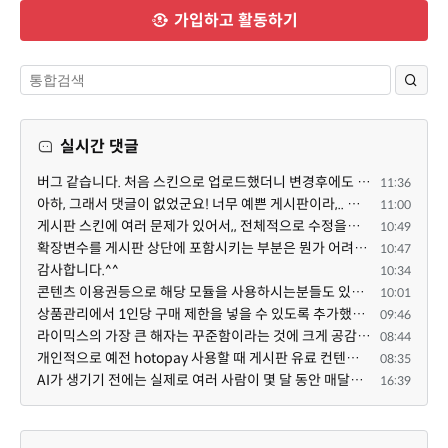
가입하고 활동하기
실시간 댓글
버그 같습니다. 처음 스킨으로 업로드했더니 변경후에도 스킨으로 남아있네요.
11:36
아하, 그래서 댓글이 없었군요! 너무 예쁜 게시판이라,.. 넘넘 감사드립니다! 천천히 하세요 ^^
11:00
게시판 스킨에 여러 문제가 있어서,, 전체적으로 수정을해서 업데이트 하겠습니다!
10:49
확장변수를 게시판 상단에 포함시키는 부분은 뭔가 어려우신 작업인가보네요~
10:47
감사합니다.^^
10:34
콘텐츠 이용권등으로 해당 모듈을 사용하시는분들도 있을것 같아서, 해당기능을 추가했습니다!
10:01
상품관리에서 1인당 구매 제한을 넣을 수 있도록 추가했습니다!
09:46
라이믹스의 가장 큰 해자는 꾸준함이라는 것에 크게 공감합니다. 저도 10년 이상 라이믹스 순수 소비자로 있...
08:44
개인적으로 예전 hotopay 사용할 때 게시판 유료 컨텐츠 열람 권한을 결제 후 자동으로 부여하는 형태로 유...
08:35
AI가 생기기 전에는 실제로 여러 사람이 몇 달 동안 매달려야 하는 프로젝트였는데... 이제는 한두 명이 쳐...
16:39