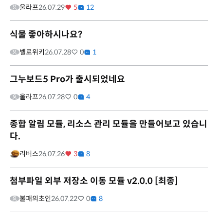
울라프
26.07.29
5
12
식물 좋아하시나요?
벨로위키
26.07.28
0
1
그누보드5 Pro가 출시되었네요
울라프
26.07.28
0
4
종합 알림 모듈, 리소스 관리 모듈을 만들어보고 있습니
다.
리버스
26.07.26
3
8
첨부파일 외부 저장소 이동 모듈 v2.0.0 [최종]
불패의초인
26.07.22
0
8