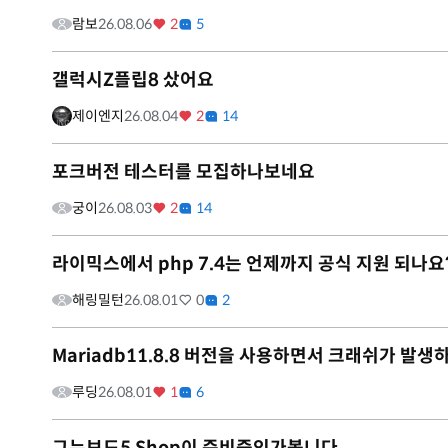
람보
26.08.06
2
5
갤럭시Z플립8 샀어요
제이엔지
26.08.04
2
14
포크버전 테스터를 모집하나보네요
궁이
26.08.03
2
14
라이믹스에서 php 7.4는 언제까지 공식 지원 되나요
해링밀턴
26.08.01
0
2
Mariadb11.8.8 버전을 사용하면서 크래쉬가 발생
루딩
26.08.01
1
6