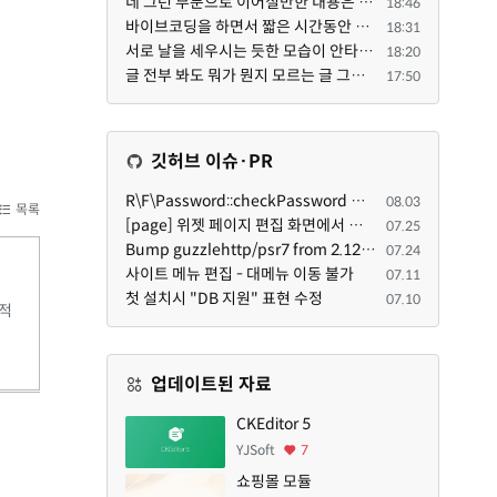
네 그런 부분으로 이어질만한 내용은 삭제 하였습니다. 불편을 드려 죄송합니다. 저희는 비즈니스 완성할 수...
18:46
바이브코딩을 하면서 짧은 시간동안 많은 자료들을 문어발식 확장하면서 이미 배포한것에대한 흥미가 떨어지...
18:31
서로 날을 세우시는 듯한 모습이 안타깝네요.. 곰님이 지금까지 이끌어주셨던것처럼 안정적인 코어도 필요하...
18:20
글 전부 봐도 뭐가 뭔지 모르는 글 그래서 아래위 단숨에 쭈욱 훝어만 보고 말았지만 참 대단한 정성이예요....
17:50
깃허브 이슈·PR
R\F\Password::checkPassword 함수 해시 알고리즘을 암시적으로 호출하는 경우 Argon2id 해시 비교 실패
08.03
목록
[page] 위젯 페이지 편집 화면에서 위젯이 Context의 module_info를 덮어쓰면 저장이 ERR_ACT_IS_NOT_STANDALONE으로 실패
07.25
Bump guzzlehttp/psr7 from 2.12.1 to 2.12.3 in /common
07.24
사이트 메뉴 편집 - 대메뉴 이동 불가
07.11
첫 설치시 "DB 지원" 표현 수정
07.10
최적
업데이트된 자료
CKEditor 5
YJSoft
7
쇼핑몰 모듈