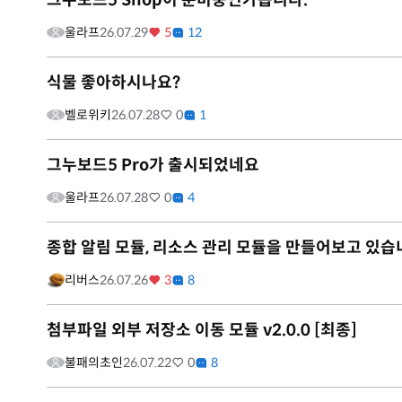
그누보드5 Shop이 준비중인가봅니다.
울라프
26.07.29
5
12
식물 좋아하시나요?
벨로위키
26.07.28
0
1
그누보드5 Pro가 출시되었네요
울라프
26.07.28
0
4
종합 알림 모듈, 리소스 관리 모듈을 만들어보고 있습
리버스
26.07.26
3
8
첨부파일 외부 저장소 이동 모듈 v2.0.0 [최종]
불패의초인
26.07.22
0
8