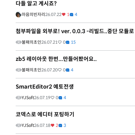
다들 알고 계시죠?
마음의빈자리
26.07.22
1
4
첨부파일을 외부로! ver. 0.0.3 -리빌드..중단 모듈
불패의초인
26.07.21
0
15
zb5 레이아웃 한번...만들어봤어요..
불패의초인
26.07.20
0
4
SmartEditor2 예토전생
YJSoft
26.07.19
0
4
코덱스로 에디터 포팅하기
YJSoft
26.07.18
2
3