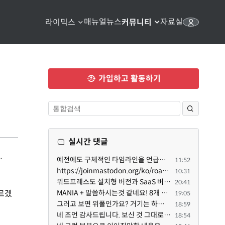
매뉴얼
뉴스
자료실
라이믹스
커뮤니티
가입하고 활동하기
실시간 댓글
.
예전에도 구체적인 타임라인을 언급했다가 지키지 못한 것에 죄송한 마음이 있다 보니 (코어 개발/운영 자체...
11:52
https://joinmastodon.org/ko/roadmap 로드맵 이야기가 나온김에 적자면 공홈에 대략적인 로드맵이 공개되어...
10:31
워드프레스도 설치형 버전과 SaaS 버전(워드프레스닷컴)은 다른 점이 많습니다. SaaS로 제공한다면 GPL 라이...
20:41
르겠
MANIA + 말씀하시는것 같네요! 8개 정도의 커뮤니티가 저 MANIA+ 기반으로 구축된거로 알고 있습니다. SaaS ...
19:05
그러고 보면 위폴인가요? 거기는 하단바를 보니까 커뮤니티 빌딩 SaaS 솔루션을 사용하고 있는거 같더라고요...
18:59
네 조언 감사드립니다. 보신 것 그대로 틀린 말씀은 아닙니다. 다만, 배포한 것에 대해 흥미가 떨어져서 뒷...
18:54