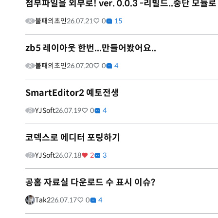
첨부파일을 외부로! ver. 0.0.3 -리빌드..중단 모듈
불패의초인
26.07.21
0
15
zb5 레이아웃 한번...만들어봤어요..
불패의초인
26.07.20
0
4
SmartEditor2 예토전생
YJSoft
26.07.19
0
4
코덱스로 에디터 포팅하기
YJSoft
26.07.18
2
3
공홈 자료실 다운로드 수 표시 이슈?
Tak2
26.07.17
0
4