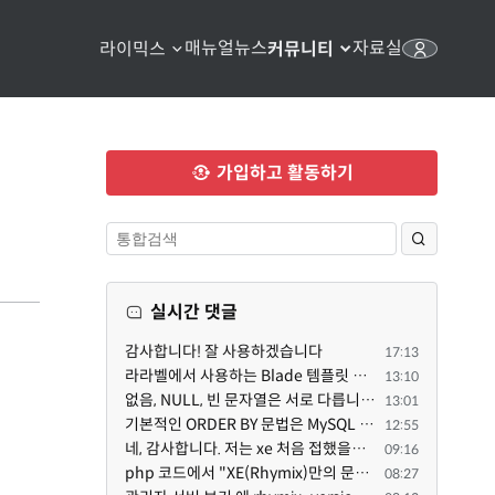
매뉴얼
뉴스
자료실
라이믹스
커뮤니티
가입하고 활동하기
실시간 댓글
감사합니다! 잘 사용하겠습니다
17:13
라라벨에서 사용하는 Blade 템플릿 문법을 라이믹스에서도 일부분 도입하였는데, 양쪽의 템플릿 매뉴얼 분량...
13:10
없음, NULL, 빈 문자열은 서로 다릅니다. 예전에는 대충 써도 서로 통용되었지만, 그것 때문에 버그나 보안...
13:01
기본적인 ORDER BY 문법은 MySQL 초기 버전이든 MariaDB 최신 버전이든 차이가 없습니다. 라이믹스 게시판에...
12:55
네, 감사합니다. 저는 xe 처음 접했을때 XE 문법으로 만들었다고 해서 xe코드들이 php와 전혀 다른것 같이 ...
09:16
php 코드에서 "XE(Rhymix)만의 문법"이라는건 존재하지도 않고 별도의 인터프리터를 만들지 않는한 쓸 수도 ...
08:27