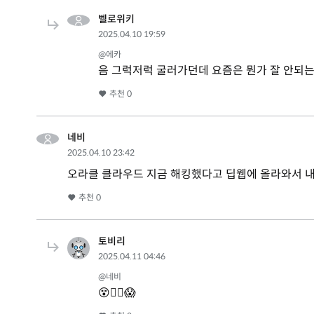
벨로위키
2025.04.10 19:59
@에카
음 그럭저럭 굴러가던데 요즘은 뭔가 잘 안되는
추천
0
네비
2025.04.10 23:42
오라클 클라우드 지금 해킹했다고 딥웹에 올라와서
추천
0
토비리
2025.04.11 04:46
@네비
😵😵‍💫😱