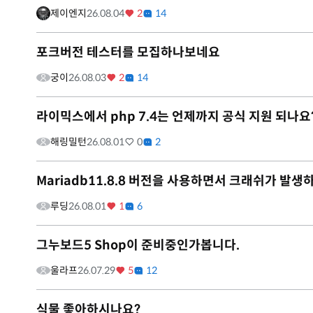
제이엔지
26.08.04
2
14
포크버전 테스터를 모집하나보네요
궁이
26.08.03
2
14
라이믹스에서 php 7.4는 언제까지 공식 지원 되나요
해링밀턴
26.08.01
0
2
Mariadb11.8.8 버전을 사용하면서 크래쉬가 발생
루딩
26.08.01
1
6
그누보드5 Shop이 준비중인가봅니다.
울라프
26.07.29
5
12
식물 좋아하시나요?