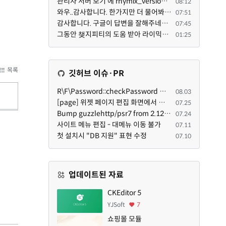
관리자 서버 보기 에 rhymix_version : 2.1.35 php : 7.4.3 (64-bit) db.type : mysql (innodb, utf8mb4) db...
08:12
와우..감사합니다. 한가지만 더 물어봐도 되겠는지요. Password.php 파일안에 클래스와 함수들은 순수 php ...
07:51
감사합니다. 구글이 답변을 잘해주네요. 저는 지금까지 md5 에 머물러 있었네요. md5는 구석기 알고리즘이 ...
07:45
그동안 챚지피티의 도움 받아 라이믹스 2.1.35 로 업그레이드 잘 한 것은 부인할 수 없는 사실입니다. 그런...
01:25
목록
깃허브 이슈·PR
R\F\Password::checkPassword 함수 해시 알고리즘을 암시적으로 호출하는 경우 Argon2id 해시 비교 실패
08.03
[page] 위젯 페이지 편집 화면에서 위젯이 Context의 module_info를 덮어쓰면 저장이 ERR_ACT_IS_NOT_STANDALONE으로 실패
07.25
Bump guzzlehttp/psr7 from 2.12.1 to 2.12.3 in /common
07.24
사이트 메뉴 편집 - 대메뉴 이동 불가
07.11
첫 설치시 "DB 지원" 표현 수정
07.10
업데이트된 자료
CKEditor 5
YJSoft
7
쇼핑몰 모듈