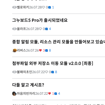
벨로위키
26.07.28
0
1
그누보드5 Pro가 출시되었네요
울라프
26.07.28
0
4
종합 알림 모듈, 리소스 관리 모듈을 만들어보고 있습
리버스
26.07.26
3
8
첨부파일 외부 저장소 이동 모듈 v2.0.0 [최종]
불패의초인
26.07.22
0
8
다들 알고 계시죠?
마음의빈자리
26.07.22
1
4