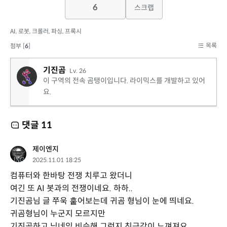
6
스크랩
AI
,
로봇
,
크롤러
,
파싱
,
프록시
목록
첨부 [
6
]
기진곰
Lv. 26
이 구역의 전속 곰탱이입니다. 라이믹스를 개발하고 있어
요.
댓글
11
제이엔지
2025.11.01 18:25
컴퓨터와 한바탕 전쟁 치루고 왔더니
여긴 또 AI 봇과의 전쟁이네요. 하하..
기진곰님 글 쭈욱 훝어보는데 귀곰 형님이 눈에 띄네요.
귀곰형님이 누군지 모르지만
기진곰하고 닉네임 비슷해 그런지 친근감이 느껴져요.