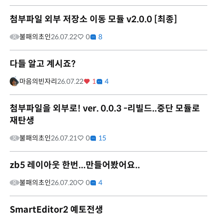
첨부파일 외부 저장소 이동 모듈 v2.0.0 [최종]
불패의초인
26.07.22
0
8
다들 알고 계시죠?
마음의빈자리
26.07.22
1
4
첨부파일을 외부로! ver. 0.0.3 -리빌드..중단 모듈로
재탄생
불패의초인
26.07.21
0
15
zb5 레이아웃 한번...만들어봤어요..
불패의초인
26.07.20
0
4
SmartEditor2 예토전생