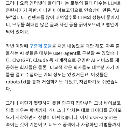
그러나 요즘 인터넷에 돌아다니는 로봇의 절대 다수는 LLM을
훈련시키기 위한, 아니면 바이브코딩으로 연습삼아 만든, "AI
봇"입니다. 컨텐츠를 많이 떠먹일수록 LLM의 성능이 좋아지
니, 모두들 최대한 많은 글과 사진 등을 긁어모으려고 혈안이
되어 있어요.
작년 이맘때
구충제 모듈
을 처음 내놓았을 때만 해도, 자주 출
몰하는 AI 봇들은 대부분 user-agent로 구분할 수 있었습니
다. ChatGPT, Claude 등 세계적으로 유명한 AI 서비스를 제
공하는 회사들은 물론, 비교적 작은 회사들도 대부분 자기 이
름을 걸고 수집하는 예의 정도는 있었거든요. 이것들은
robots.txt를 통해 거절하기도 쉬웠고, 차단하기도 쉬웠습니
다.
그러나 어딘가 떳떳하지 못한 연구자 집단부터 그냥 바이브코
딩을 배우는 학생까지, 개나소나 닥치는 대로 데이터를 긁어모
으기 시작하면서 상황이 바뀌었습니다. 이제 user-agent는
속이는 것이 기본이고, 디도스 공격에나 사용하던 기법들까지