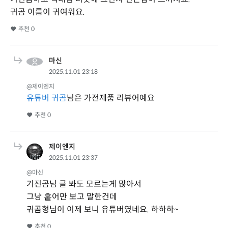
귀곰 이름이 귀여워요.
추천
0
마신
2025.11.01 23:18
@제이엔지
유튜버 귀곰
님은 가전제품 리뷰어예요
추천
0
제이엔지
2025.11.01 23:37
@마신
기진곰님 글 봐도 모르는게 많아서
그냥 훝어만 보고 말한건데
귀곰형님이 이제 보니 유튜버였네요. 하하하~
추천
0