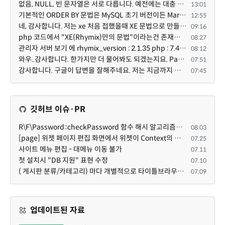
없음, NULL, 빈 문자열은 서로 다릅니다. 예전에는 대충 써도 서로 통용되었지만, 그것 때문에 버그나 보안...
13:01
기본적인 ORDER BY 문법은 MySQL 초기 버전이든 MariaDB 최신 버전이든 차이가 없습니다. 라이믹스 게시판에...
12:55
네, 감사합니다. 저는 xe 처음 접했을때 XE 문법으로 만들었다고 해서 xe코드들이 php와 전혀 다른것 같이 ...
09:16
php 코드에서 "XE(Rhymix)만의 문법"이라는건 존재하지도 않고 별도의 인터프리터를 만들지 않는한 쓸 수도 ...
08:27
관리자 서버 보기 에 rhymix_version : 2.1.35 php : 7.4.3 (64-bit) db.type : mysql (innodb, utf8mb4) db...
08:12
와우..감사합니다. 한가지만 더 물어봐도 되겠는지요. Password.php 파일안에 클래스와 함수들은 순수 php ...
07:51
감사합니다. 구글이 답변을 잘해주네요. 저는 지금까지 md5 에 머물러 있었네요. md5는 구석기 알고리즘이 ...
07:45
깃허브 이슈·PR
R\F\Password::checkPassword 함수 해시 알고리즘을 암시적으로 호출하는 경우 Argon2id 해시 비교 실패
08.03
[page] 위젯 페이지 편집 화면에서 위젯이 Context의 module_info를 덮어쓰면 저장이 ERR_ACT_IS_NOT_STANDALONE으로 실패
07.25
사이트 메뉴 편집 - 대메뉴 이동 불가
07.11
첫 설치시 "DB 지원" 표현 수정
07.10
( 게시판 분류/카테고리) 마다 개별적으로 타이틀브라우저 제목 및 seo설명 넣을 수 있으면 어떨지 해서 글 등록해봅니다.
07.09
업데이트된 자료