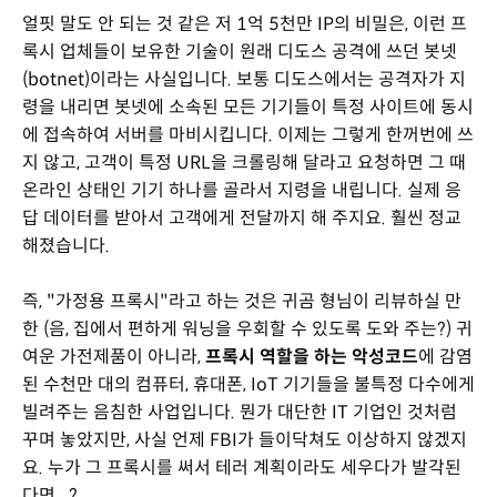
얼핏 말도 안 되는 것 같은 저 1억 5천만 IP의 비밀은, 이런 프
록시 업체들이 보유한 기술이 원래 디도스 공격에 쓰던 봇넷
(botnet)이라는 사실입니다. 보통 디도스에서는 공격자가 지
령을 내리면 봇넷에 소속된 모든 기기들이 특정 사이트에 동시
에 접속하여 서버를 마비시킵니다. 이제는 그렇게 한꺼번에 쓰
지 않고, 고객이 특정 URL을 크롤링해 달라고 요청하면 그 때
온라인 상태인 기기 하나를 골라서 지령을 내립니다. 실제 응
답 데이터를 받아서 고객에게 전달까지 해 주지요. 훨씬 정교
해졌습니다.
즉, "가정용 프록시"라고 하는 것은 귀곰 형님이 리뷰하실 만
한 (음, 집에서 편하게 워닝을 우회할 수 있도록 도와 주는?) 귀
여운 가전제품이 아니라,
프록시 역할을 하는 악성코드
에 감염
된 수천만 대의 컴퓨터, 휴대폰, IoT 기기들을 불특정 다수에게
빌려주는 음침한 사업입니다. 뭔가 대단한 IT 기업인 것처럼
꾸며 놓았지만, 사실 언제 FBI가 들이닥쳐도 이상하지 않겠지
요. 누가 그 프록시를 써서 테러 계획이라도 세우다가 발각된
다면...?