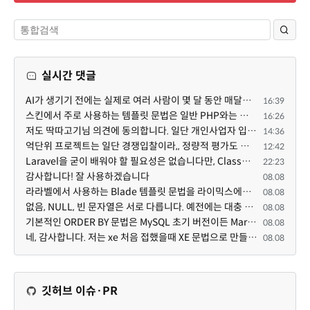
실시간 댓글
AI가 생기기 전에는 실제로 여러 사람이 몇 달 동안 매달려야 하는 프로젝트였는데... 이제는 한두 명이 쳐...
16:39
스킨에서 주로 사용하는 템플릿 문법은 일반 PHP와는 다른 고유의 문법이라고 부를 만한 여지가 있습니다. ...
16:26
저도 딱따고기님 의견에 동의합니다. 일단 개인사업자 입장에서 억단위 프로젝트를 진행하면 요구사항도 빡...
14:36
억단위 프로젝트는 일단 경쟁입찰이라,, 정량적 평가도 중요합니다. 그래서 많은 고급인력을 보유할수록 유...
12:42
Laravel을 굳이 배워야 할 필요성은 없습니다만, Class기반의 객체 지향 프로그래밍과, PSR-4라는 Composer...
22:23
감사합니다! 잘 사용하겠습니다
08.08
라라벨에서 사용하는 Blade 템플릿 문법을 라이믹스에서도 일부분 도입하였는데, 양쪽의 템플릿 매뉴얼 분량...
08.08
없음, NULL, 빈 문자열은 서로 다릅니다. 예전에는 대충 써도 서로 통용되었지만, 그것 때문에 버그나 보안...
08.08
기본적인 ORDER BY 문법은 MySQL 초기 버전이든 MariaDB 최신 버전이든 차이가 없습니다. 라이믹스 게시판에...
08.08
네, 감사합니다. 저는 xe 처음 접했을때 XE 문법으로 만들었다고 해서 xe코드들이 php와 전혀 다른것 같이 ...
08.08
깃허브 이슈·PR