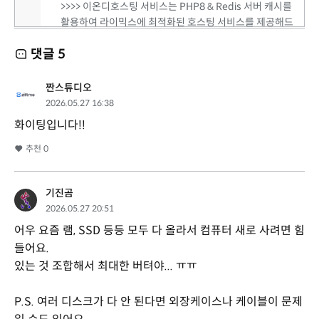
>>>> 이온디호스팅 서비스는 PHP8 & Redis 서버 캐시를
활용하여 라이믹스에 최적화된 호스팅 서비스를 제공해드
립니다. (서버세팅시 웹패널, 내도메인메일서비스도 함께
댓글
5
구축해드립니다.)
https://eond.com
짠스튜디오
2026.05.27 16:38
화이팅입니다!!
추천
0
기진곰
2026.05.27 20:51
어우 요즘 램, SSD 등등 모두 다 올라서 컴퓨터 새로 사려면 힘
들어요.
있는 것 조합해서 최대한 버텨야... ㅠㅠ
P.S. 여러 디스크가 다 안 된다면 외장케이스나 케이블이 문제