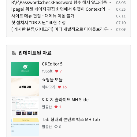
R\F\Password::checkPassword 함수 해시 알고리즘을 암시적으로 호출하는 경우 Argon2id 해시 비교 실패
08.03
[page] 위젯 페이지 편집 화면에서 위젯이 Context의 module_info를 덮어쓰면 저장이 ERR_ACT_IS_NOT_STANDALONE으로 실패
07.25
사이트 메뉴 편집 - 대메뉴 이동 불가
07.11
첫 설치시 "DB 지원" 표현 수정
07.10
( 게시판 분류/카테고리) 마다 개별적으로 타이틀브라우저 제목 및 seo설명 넣을 수 있으면 어떨지 해서 글 등록해봅니다.
07.09
업데이트된 자료
CKEditor 5
YJSoft
7
쇼핑몰 모듈
딱따고기
16
이미지 슬라이드 MH Slide
팔공산
1
Tab 형태의 콘텐츠 박스 MH Tab
팔공산
0