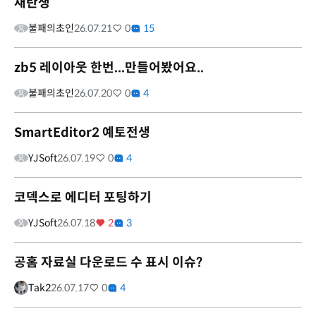
재탄생
불패의초인
26.07.21
0
15
zb5 레이아웃 한번...만들어봤어요..
불패의초인
26.07.20
0
4
SmartEditor2 예토전생
YJSoft
26.07.19
0
4
코덱스로 에디터 포팅하기
YJSoft
26.07.18
2
3
공홈 자료실 다운로드 수 표시 이슈?
Tak2
26.07.17
0
4