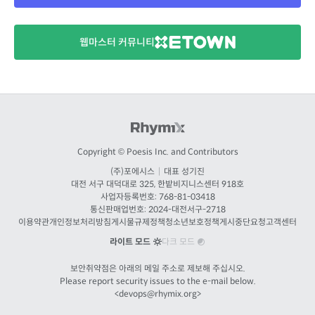
웹마스터 커뮤니티
Copyright © Poesis Inc. and Contributors
(주)포에시스
|
대표 성기진
대전
서구 대덕대로 325, 한밭비지니스센터 918호
사업자등록번호: 768-81-03418
통신판매업번호:
2024-대전서구-2718
이용약관
개인정보처리방침
게시물규제정책
청소년보호정책
게시중단요청
고객센터
라이트 모드
다크 모드
보안취약점은 아래의 메일 주소로 제보해 주십시오.
Please report security issues to the e-mail below.
<
devops@rhymix.org
>