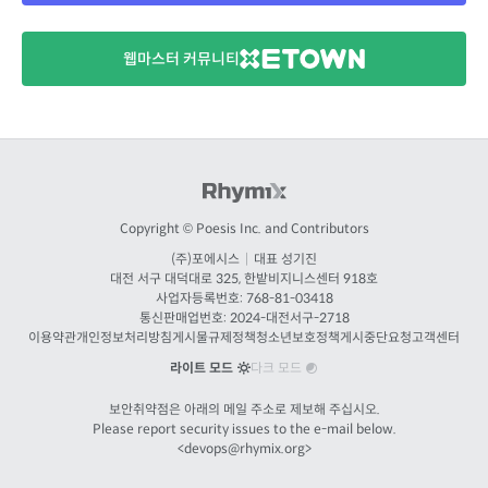
웹마스터 커뮤니티
Copyright © Poesis Inc. and Contributors
(주)포에시스
|
대표 성기진
대전
서구 대덕대로 325, 한밭비지니스센터 918호
사업자등록번호: 768-81-03418
통신판매업번호:
2024-대전서구-2718
이용약관
개인정보처리방침
게시물규제정책
청소년보호정책
게시중단요청
고객센터
라이트 모드
다크 모드
보안취약점은 아래의 메일 주소로 제보해 주십시오.
Please report security issues to the e-mail below.
<
devops@rhymix.org
>