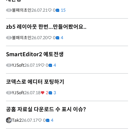
불패의초인
26.07.21
0
15
zb5 레이아웃 한번...만들어봤어요..
불패의초인
26.07.20
0
4
SmartEditor2 예토전생
YJSoft
26.07.19
0
4
코덱스로 에디터 포팅하기
YJSoft
26.07.18
2
3
공홈 자료실 다운로드 수 표시 이슈?
Tak2
26.07.17
0
4