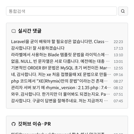
실시간 댓글
Laravel을 굳이 배워야 할 필요성은 없습니다만, Class기반의 객체 지향 프로그래밍과, PSR-4라는 Composer...
22:23
감사합니다! 잘 사용하겠습니다
17:13
라라벨에서 사용하는 Blade 템플릿 문법을 라이믹스에서도 일부분 도입하였는데, 양쪽의 템플릿 매뉴얼 분량...
13:10
없음, NULL, 빈 문자열은 서로 다릅니다. 예전에는 대충 써도 서로 통용되었지만, 그것 때문에 버그나 보안...
13:01
기본적인 ORDER BY 문법은 MySQL 초기 버전이든 MariaDB 최신 버전이든 차이가 없습니다. 라이믹스 게시판에...
12:55
네, 감사합니다. 저는 xe 처음 접했을때 XE 문법으로 만들었다고 해서 xe코드들이 php와 전혀 다른것 같이 ...
09:16
php 코드에서 "XE(Rhymix)만의 문법"이라는건 존재하지도 않고 별도의 인터프리터를 만들지 않는한 쓸 수도 ...
08:27
관리자 서버 보기 에 rhymix_version : 2.1.35 php : 7.4.3 (64-bit) db.type : mysql (innodb, utf8mb4) db...
08:12
와우..감사합니다. 한가지만 더 물어봐도 되겠는지요. Password.php 파일안에 클래스와 함수들은 순수 php ...
07:51
감사합니다. 구글이 답변을 잘해주네요. 저는 지금까지 md5 에 머물러 있었네요. md5는 구석기 알고리즘이 ...
07:45
깃허브 이슈·PR