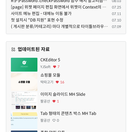
R\F\Password::checkPassword 함수 해시 알고리즘을 암시적으로 호출하는 경우 Argon2id 해시 비교 실패
08.03
[page] 위젯 페이지 편집 화면에서 위젯이 Context의 module_info를 덮어쓰면 저장이 ERR_ACT_IS_NOT_STANDALONE으로 실패
07.25
사이트 메뉴 편집 - 대메뉴 이동 불가
07.11
첫 설치시 "DB 지원" 표현 수정
07.10
( 게시판 분류/카테고리) 마다 개별적으로 타이틀브라우저 제목 및 seo설명 넣을 수 있으면 어떨지 해서 글 등록해봅니다.
07.09
업데이트된 자료
CKEditor 5
YJSoft
7
쇼핑몰 모듈
딱따고기
16
이미지 슬라이드 MH Slide
팔공산
1
Tab 형태의 콘텐츠 박스 MH Tab
팔공산
0