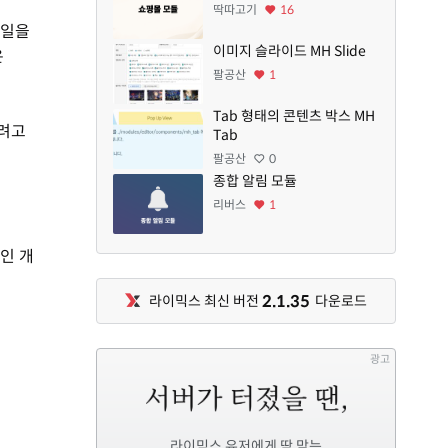
딱따고기
16
파일을
이미지 슬라이드 MH Slide
은
팔공산
1
Tab 형태의 콘텐츠 박스 MH
하려고
Tab
팔공산
0
종합 알림 모듈
리버스
1
인 개
2.1.35
라이믹스 최신 버전
다운로드
광고
라이믹스 유저에게 딱 맞는