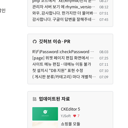
php 코드에서 "XE(Rhymix)만의 문법"이라는건 존재하지도 않고 별도의 인터프리터를 만들지 않는한 쓸 수도 ...
08:27
관리자 서버 보기 에 rhymix_version : 2.1.35 php : 7.4.3 (64-bit) db.type : mysql (innodb, utf8mb4) db...
08:12
적인
와우..감사합니다. 한가지만 더 물어봐도 되겠는지요. Password.php 파일안에 클래스와 함수들은 순수 php ...
07:51
감사합니다. 구글이 답변을 잘해주네요. 저는 지금까지 md5 에 머물러 있었네요. md5는 구석기 알고리즘이 ...
07:45
깃허브 이슈·PR
R\F\Password::checkPassword 함수 해시 알고리즘을 암시적으로 호출하는 경우 Argon2id 해시 비교 실패
08.03
[page] 위젯 페이지 편집 화면에서 위젯이 Context의 module_info를 덮어쓰면 저장이 ERR_ACT_IS_NOT_STANDALONE으로 실패
07.25
사이트 메뉴 편집 - 대메뉴 이동 불가
07.11
첫 설치시 "DB 지원" 표현 수정
07.10
( 게시판 분류/카테고리) 마다 개별적으로 타이틀브라우저 제목 및 seo설명 넣을 수 있으면 어떨지 해서 글 등록해봅니다.
07.09
업데이트된 자료
CKEditor 5
YJSoft
7
쇼핑몰 모듈