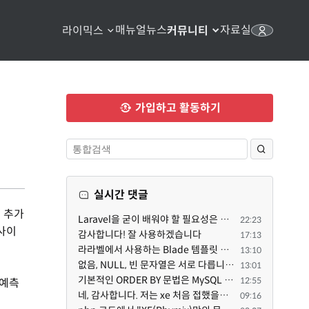
매뉴얼
뉴스
자료실
라이믹스
커뮤니티
가입하고 활동하기
실시간 댓글
서 추가
Laravel을 굳이 배워야 할 필요성은 없습니다만, Class기반의 객체 지향 프로그래밍과, PSR-4라는 Composer...
22:23
사이
감사합니다! 잘 사용하겠습니다
17:13
라라벨에서 사용하는 Blade 템플릿 문법을 라이믹스에서도 일부분 도입하였는데, 양쪽의 템플릿 매뉴얼 분량...
13:10
없음, NULL, 빈 문자열은 서로 다릅니다. 예전에는 대충 써도 서로 통용되었지만, 그것 때문에 버그나 보안...
13:01
기본적인 ORDER BY 문법은 MySQL 초기 버전이든 MariaDB 최신 버전이든 차이가 없습니다. 라이믹스 게시판에...
12:55
 예측
네, 감사합니다. 저는 xe 처음 접했을때 XE 문법으로 만들었다고 해서 xe코드들이 php와 전혀 다른것 같이 ...
09:16