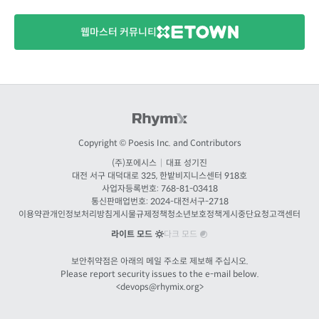
웹마스터 커뮤니티
Copyright © Poesis Inc. and Contributors
(주)포에시스
|
대표 성기진
대전
서구 대덕대로 325, 한밭비지니스센터 918호
사업자등록번호: 768-81-03418
통신판매업번호:
2024-대전서구-2718
이용약관
개인정보처리방침
게시물규제정책
청소년보호정책
게시중단요청
고객센터
라이트 모드
다크 모드
보안취약점은 아래의 메일 주소로 제보해 주십시오.
Please report security issues to the e-mail below.
<
devops@rhymix.org
>