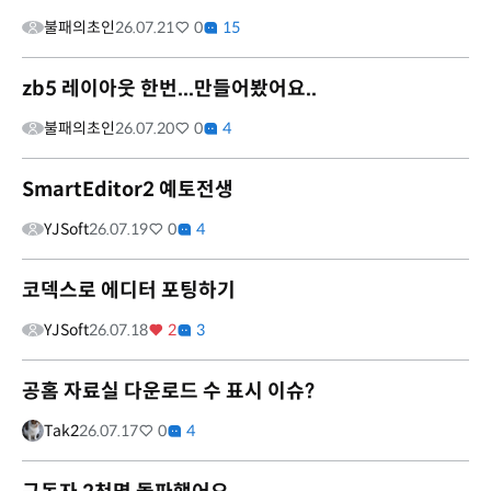
불패의초인
26.07.21
0
15
zb5 레이아웃 한번...만들어봤어요..
불패의초인
26.07.20
0
4
SmartEditor2 예토전생
YJSoft
26.07.19
0
4
코덱스로 에디터 포팅하기
YJSoft
26.07.18
2
3
공홈 자료실 다운로드 수 표시 이슈?
Tak2
26.07.17
0
4