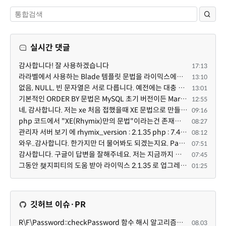
실시간 댓글
감사합니다! 잘 사용하겠습니다
17:13
라라벨에서 사용하는 Blade 템플릿 문법을 라이믹스에서도 일부분 도입하였는데, 양쪽의 템플릿 매뉴얼 분량...
13:10
없음, NULL, 빈 문자열은 서로 다릅니다. 예전에는 대충 써도 서로 통용되었지만, 그것 때문에 버그나 보안...
13:01
기본적인 ORDER BY 문법은 MySQL 초기 버전이든 MariaDB 최신 버전이든 차이가 없습니다. 라이믹스 게시판에...
12:55
네, 감사합니다. 저는 xe 처음 접했을때 XE 문법으로 만들었다고 해서 xe코드들이 php와 전혀 다른것 같이 ...
09:16
php 코드에서 "XE(Rhymix)만의 문법"이라는건 존재하지도 않고 별도의 인터프리터를 만들지 않는한 쓸 수도 ...
08:27
관리자 서버 보기 에 rhymix_version : 2.1.35 php : 7.4.3 (64-bit) db.type : mysql (innodb, utf8mb4) db...
08:12
와우..감사합니다. 한가지만 더 물어봐도 되겠는지요. Password.php 파일안에 클래스와 함수들은 순수 php ...
07:51
감사합니다. 구글이 답변을 잘해주네요. 저는 지금까지 md5 에 머물러 있었네요. md5는 구석기 알고리즘이 ...
07:45
그동안 챚지피티의 도움 받아 라이믹스 2.1.35 로 업그레이드 잘 한 것은 부인할 수 없는 사실입니다. 그런...
01:25
깃허브 이슈·PR
R\F\Password::checkPassword 함수 해시 알고리즘을 암시적으로 호출하는 경우 Argon2id 해시 비교 실패
08.03