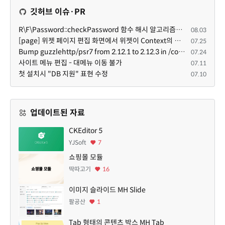
깃허브 이슈·PR
R\F\Password::checkPassword 함수 해시 알고리즘을 암시적으로 호출하는 경우 Argon2id 해시 비교 실패
08.03
[page] 위젯 페이지 편집 화면에서 위젯이 Context의 module_info를 덮어쓰면 저장이 ERR_ACT_IS_NOT_STANDALONE으로 실패
07.25
Bump guzzlehttp/psr7 from 2.12.1 to 2.12.3 in /common
07.24
사이트 메뉴 편집 - 대메뉴 이동 불가
07.11
첫 설치시 "DB 지원" 표현 수정
07.10
업데이트된 자료
CKEditor 5
YJSoft
7
쇼핑몰 모듈
딱따고기
16
이미지 슬라이드 MH Slide
팔공산
1
Tab 형태의 콘텐츠 박스 MH Tab