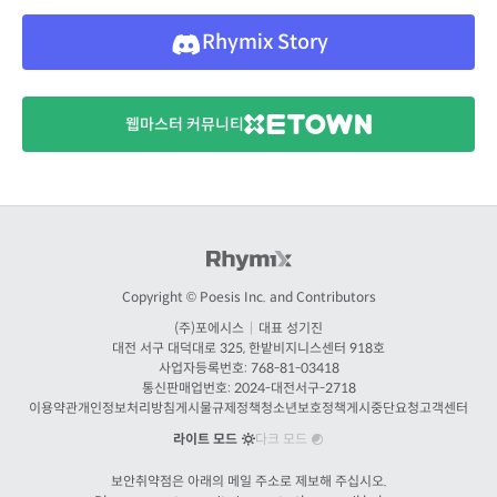
Rhymix Story
웹마스터 커뮤니티
Copyright © Poesis Inc. and Contributors
(주)포에시스
|
대표 성기진
대전
서구 대덕대로 325, 한밭비지니스센터 918호
사업자등록번호: 768-81-03418
통신판매업번호:
2024-대전서구-2718
이용약관
개인정보처리방침
게시물규제정책
청소년보호정책
게시중단요청
고객센터
라이트 모드
다크 모드
보안취약점은 아래의 메일 주소로 제보해 주십시오.