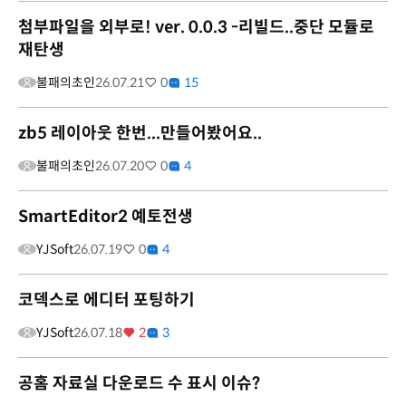
첨부파일을 외부로! ver. 0.0.3 -리빌드..중단 모듈로
재탄생
불패의초인
26.07.21
0
15
zb5 레이아웃 한번...만들어봤어요..
불패의초인
26.07.20
0
4
SmartEditor2 예토전생
YJSoft
26.07.19
0
4
코덱스로 에디터 포팅하기
YJSoft
26.07.18
2
3
공홈 자료실 다운로드 수 표시 이슈?