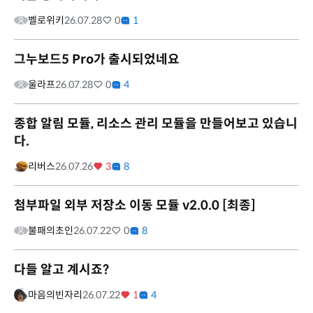
벨로위키
26.07.28
0
1
그누보드5 Pro가 출시되었네요
울라프
26.07.28
0
4
종합 알림 모듈, 리소스 관리 모듈을 만들어보고 있습니
다.
리버스
26.07.26
3
8
첨부파일 외부 저장소 이동 모듈 v2.0.0 [최종]
불패의초인
26.07.22
0
8
다들 알고 계시죠?
마음의빈자리
26.07.22
1
4