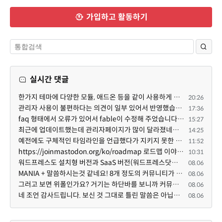
가입하고 활동하기
실시간 댓글
한가지 테마에 다양한 모듈, 애드온 등을 같이 사용하게 되면 의외로 어려운게 일관성이 있는 디자인의 유지...
20:26
관리자 사용이 불편하다는 의견이 일부 있어서 반영했습니다 ㅎㅎ 8.4이상도 지원될 수 있도록 10.5.2 혹은 ...
17:36
faq 형태에서 오류가 있어서 fable이 수정해 주었습니다. 참고하세요. 증상 FAQ형 목록에서 항목을 펼치면 ...
15:27
최근에 업데이트했는데 관리자페이지가 많이 달라졌네요 여기서 모듈 설치하려고 하니 php 8.4.14버전이라 8...
14:25
예전에도 구체적인 타임라인을 언급했다가 지키지 못한 것에 죄송한 마음이 있다 보니 (코어 개발/운영 자체...
11:52
https://joinmastodon.org/ko/roadmap 로드맵 이야기가 나온김에 적자면 공홈에 대략적인 로드맵이 공개되어...
10:31
워드프레스도 설치형 버전과 SaaS 버전(워드프레스닷컴)은 다른 점이 많습니다. SaaS로 제공한다면 GPL 라이...
08.06
MANIA + 말씀하시는것 같네요! 8개 정도의 커뮤니티가 저 MANIA+ 기반으로 구축된거로 알고 있습니다. SaaS ...
08.06
그러고 보면 위폴인가요? 거기는 하단바를 보니까 커뮤니티 빌딩 SaaS 솔루션을 사용하고 있는거 같더라고요...
08.06
네 조언 감사드립니다. 보신 것 그대로 틀린 말씀은 아닙니다. 다만, 배포한 것에 대해 흥미가 떨어져서 뒷...
08.06