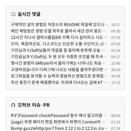
실시간 댓글
구체적인 설치 방법은 저장소의 README 파일에 있으니, 본문은 좀 덜 복잡해 보이도록^^ 줄여 보시면 어떨까...
10:17
메인 채팅방은 경량 모델 위주로 물려서 세션 관리 용도로만 쓰고, 각 기능 구현 세션은 디스코드 내의 스레...
09:30
12시간 지나서 갤럭시플립8로 카톡 다시 설치하고 시도했는데 같은 전화번호로 가입된 카카오톡이 있다고 나...
07:34
으아.. 복잡하군요.. 디스코드는 단순한 소통 수단이고, claude와 codex를 엮어서 author / reviewer를 나누...
07:03
기진님과 YJSoft님들의 댓글을 잘 음미해 본후에 오늘 이시간부터 저를 도와 주는 챗지피티와 저는 /XE 에 ...
01:34
기진곰님과 YJSoft님, 두 분 모두 귀중한 조언을 해 주셔서 진심으로 감사드립니다. 두 분의 답변을 여러 번...
00:17
몇시간 분량이 6Mbyte라서 올리기에는 너무나도 죄송스럽기에 재미나이에게 의뢰했습니다.
22:40
고생하셨습니다! 디버그에 나오는 내용을 올려주셨다면 도움을 드릴 수 있었을지도 모르지만, 아무래도 댓글...
20:20
로그파일을 분석할 수 능력과 말씀하신 방법으로 문제점을 찾아도 ... 이게 뭔말인지 이해할 수 없는 상황이...
19:39
무선 충전기 문제 해결했어요. 치과에 다녀오는 길에 KT 매장에 잠깐 들렀어요. KT매장에 물어보니까 그 원...
17:12
깃허브 이슈·PR
R\F\Password::checkPassword 함수 해시 알고리즘을 암시적으로 호출하는 경우 Argon2id 해시 비교 실패
08.03
[page] 위젯 페이지 편집 화면에서 위젯이 Context의 module_info를 덮어쓰면 저장이 ERR_ACT_IS_NOT_STANDALONE으로 실패
07.25
Bump guzzlehttp/psr7 from 2.12.1 to 2.12.3 in /common
07.24