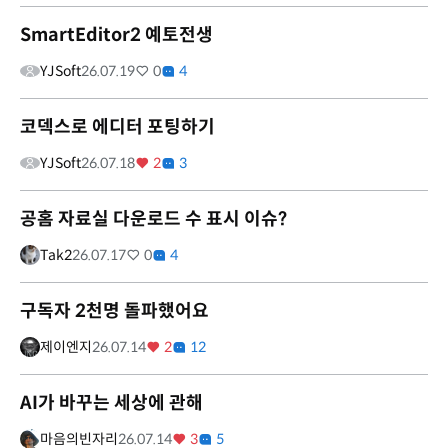
SmartEditor2 예토전생
YJSoft
26.07.19
0
4
코덱스로 에디터 포팅하기
YJSoft
26.07.18
2
3
공홈 자료실 다운로드 수 표시 이슈?
Tak2
26.07.17
0
4
구독자 2천명 돌파했어요
제이엔지
26.07.14
2
12
AI가 바꾸는 세상에 관해
마음의빈자리
26.07.14
3
5