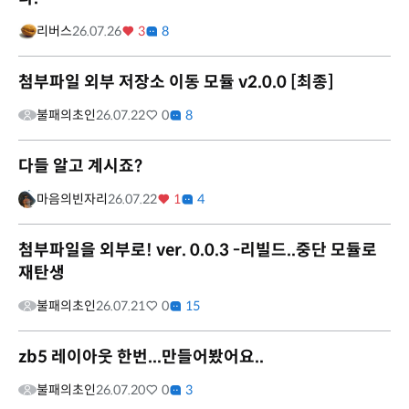
리버스
26.07.26
3
8
첨부파일 외부 저장소 이동 모듈 v2.0.0 [최종]
불패의초인
26.07.22
0
8
다들 알고 계시죠?
마음의빈자리
26.07.22
1
4
첨부파일을 외부로! ver. 0.0.3 -리빌드..중단 모듈로
재탄생
불패의초인
26.07.21
0
15
zb5 레이아웃 한번...만들어봤어요..
불패의초인
26.07.20
0
3