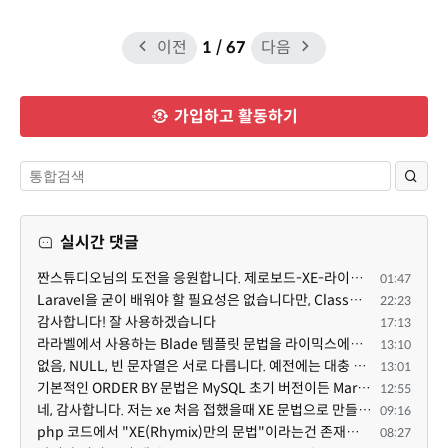
이전
1
/ 67
다음
가입하고 활동하기
실시간 댓글
짠스튜디오님의 도전을 응원합니다. 제로보드-XE-라이믹스는 한국의 인터넷 문화에 최적화되어 있는 소프트...
01:47
Laravel을 굳이 배워야 할 필요성은 없습니다만, Class기반의 객체 지향 프로그래밍과, PSR-4라는 Composer...
22:23
감사합니다! 잘 사용하겠습니다
17:13
라라벨에서 사용하는 Blade 템플릿 문법을 라이믹스에서도 일부분 도입하였는데, 양쪽의 템플릿 매뉴얼 분량...
13:10
없음, NULL, 빈 문자열은 서로 다릅니다. 예전에는 대충 써도 서로 통용되었지만, 그것 때문에 버그나 보안...
13:01
기본적인 ORDER BY 문법은 MySQL 초기 버전이든 MariaDB 최신 버전이든 차이가 없습니다. 라이믹스 게시판에...
12:55
네, 감사합니다. 저는 xe 처음 접했을때 XE 문법으로 만들었다고 해서 xe코드들이 php와 전혀 다른것 같이 ...
09:16
php 코드에서 "XE(Rhymix)만의 문법"이라는건 존재하지도 않고 별도의 인터프리터를 만들지 않는한 쓸 수도 ...
08:27