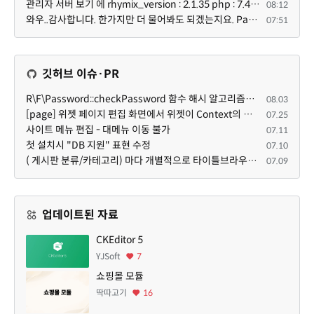
관리자 서버 보기 에 rhymix_version : 2.1.35 php : 7.4.3 (64-bit) db.type : mysql (innodb, utf8mb4) db...
08:12
와우..감사합니다. 한가지만 더 물어봐도 되겠는지요. Password.php 파일안에 클래스와 함수들은 순수 php ...
07:51
깃허브 이슈·PR
R\F\Password::checkPassword 함수 해시 알고리즘을 암시적으로 호출하는 경우 Argon2id 해시 비교 실패
08.03
[page] 위젯 페이지 편집 화면에서 위젯이 Context의 module_info를 덮어쓰면 저장이 ERR_ACT_IS_NOT_STANDALONE으로 실패
07.25
사이트 메뉴 편집 - 대메뉴 이동 불가
07.11
첫 설치시 "DB 지원" 표현 수정
07.10
( 게시판 분류/카테고리) 마다 개별적으로 타이틀브라우저 제목 및 seo설명 넣을 수 있으면 어떨지 해서 글 등록해봅니다.
07.09
업데이트된 자료
CKEditor 5
YJSoft
7
쇼핑몰 모듈
딱따고기
16