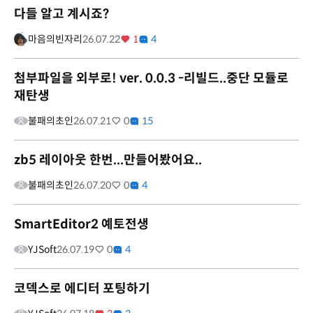
다들 알고 계시죠?
마음의빈자리
26.07.22
1
4
첨부파일을 외부로! ver. 0.0.3 -리빌드..중단 모듈로
재탄생
불패의초인
26.07.21
0
15
zb5 레이아웃 한번...만들어봤어요..
불패의초인
26.07.20
0
4
SmartEditor2 예토전생
YJSoft
26.07.19
0
4
코덱스로 에디터 포팅하기