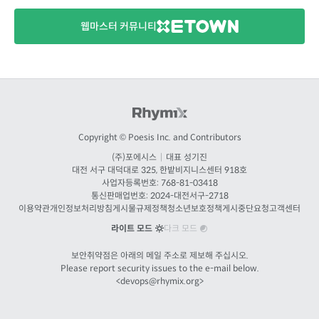
웹마스터 커뮤니티
Copyright © Poesis Inc. and Contributors
(주)포에시스
|
대표 성기진
대전
서구 대덕대로 325, 한밭비지니스센터 918호
사업자등록번호: 768-81-03418
통신판매업번호:
2024-대전서구-2718
이용약관
개인정보처리방침
게시물규제정책
청소년보호정책
게시중단요청
고객센터
라이트 모드
다크 모드
보안취약점은 아래의 메일 주소로 제보해 주십시오.
Please report security issues to the e-mail below.
<
devops@rhymix.org
>