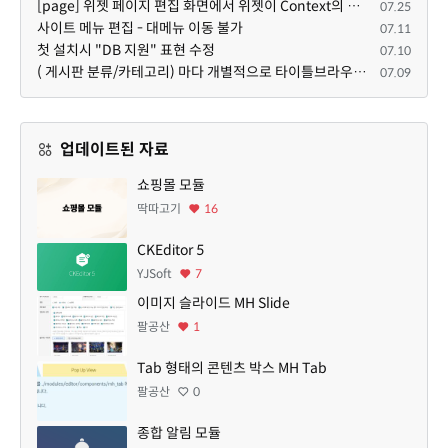
[page] 위젯 페이지 편집 화면에서 위젯이 Context의 module_info를 덮어쓰면 저장이 ERR_ACT_IS_NOT_STANDALONE으로 실패
07.25
사이트 메뉴 편집 - 대메뉴 이동 불가
07.11
첫 설치시 "DB 지원" 표현 수정
07.10
( 게시판 분류/카테고리) 마다 개별적으로 타이틀브라우저 제목 및 seo설명 넣을 수 있으면 어떨지 해서 글 등록해봅니다.
07.09
업데이트된 자료
쇼핑몰 모듈
딱따고기
16
CKEditor 5
YJSoft
7
이미지 슬라이드 MH Slide
팔공산
1
Tab 형태의 콘텐츠 박스 MH Tab
팔공산
0
종합 알림 모듈