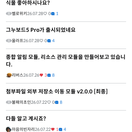
식물 좋아하시나요?
벨로위키
26.07.28
0
1
그누보드5 Pro가 출시되었네요
울라프
26.07.28
0
4
종합 알림 모듈, 리소스 관리 모듈을 만들어보고 있습니
다.
리버스
26.07.26
3
8
첨부파일 외부 저장소 이동 모듈 v2.0.0 [최종]
불패의초인
26.07.22
0
8
다들 알고 계시죠?
마음의빈자리
26.07.22
1
4