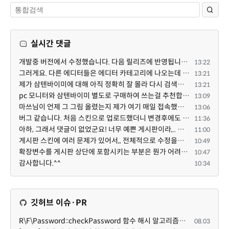
실시간 댓글
개발중 버전에서 수정했습니다. 다음 릴리즈에 반영됩니다. 특정한 게시판 설정 + 썸네일 설정의 조합에서 $...
13:22
그러게요. 다른 에디터들은 에디터 카테고리에 나오는데 YJSoft님이 최근에 올리신 것만 스킨으로 나오는 것...
13:21
제가 삼텐바이미에 대해 아직 정확히 잘 몰라 다시 검색해봤는데 이게 이동식 거치대인가봐요. 마쓰님이 별...
13:21
pc 모니터와 삼텐바이미 별도로 구매하여 쓰는걸 추천합니다 ^^
13:09
마쓰님이 언제 그 그림 올렸는지 제가 여기 매일 접속했는데 요 아래 제 댓글 밑에 새댓글이 없어 새댓글이 ...
13:06
버그 같습니다. 처음 스킨으로 업로드했더니 변경후에도 스킨으로 남아있네요.
11:36
아하, 그래서 댓글이 없었군요! 너무 예쁜 게시판이라,.. 넘넘 감사드립니다! 천천히 하세요 ^^
11:00
게시판 스킨에 여러 문제가 있어서,, 전체적으로 수정을해서 업데이트 하겠습니다!
10:49
확장변수를 게시판 상단에 포함시키는 부분은 뭔가 어려우신 작업인가보네요~
10:47
감사합니다.^^
10:34
깃허브 이슈·PR
R\F\Password::checkPassword 함수 해시 알고리즘을 암시적으로 호출하는 경우 Argon2id 해시 비교 실패
08.03