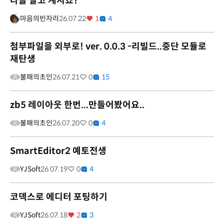
다들 알고 계시죠?
마음의빈자리
26.07.22
1
4
첨부파일을 외부로! ver. 0.0.3 -리빌드..중단 모듈로
재탄생
불패의초인
26.07.21
0
15
zb5 레이아웃 한번...만들어봤어요..
불패의초인
26.07.20
0
4
SmartEditor2 예토전생
YJSoft
26.07.19
0
4
코덱스로 에디터 포팅하기
YJSoft
26.07.18
2
3