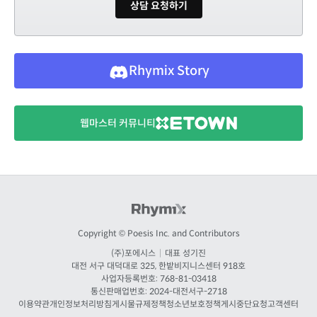
상담 요청하기
Rhymix Story
웹마스터 커뮤니티
Copyright © Poesis Inc. and Contributors
(주)포에시스
|
대표 성기진
대전
서구 대덕대로 325, 한밭비지니스센터 918호
사업자등록번호: 768-81-03418
통신판매업번호:
2024-대전서구-2718
이용약관
개인정보처리방침
게시물규제정책
청소년보호정책
게시중단요청
고객센터