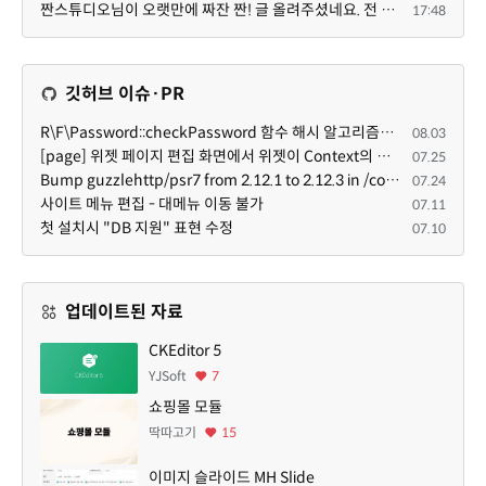
짠스튜디오님이 오랫만에 짜잔 짠! 글 올려주셨네요. 전 봐도 잘 모르는 내용이지만 그래도 응원드려요.
17:48
깃허브 이슈·PR
R\F\Password::checkPassword 함수 해시 알고리즘을 암시적으로 호출하는 경우 Argon2id 해시 비교 실패
08.03
[page] 위젯 페이지 편집 화면에서 위젯이 Context의 module_info를 덮어쓰면 저장이 ERR_ACT_IS_NOT_STANDALONE으로 실패
07.25
Bump guzzlehttp/psr7 from 2.12.1 to 2.12.3 in /common
07.24
사이트 메뉴 편집 - 대메뉴 이동 불가
07.11
첫 설치시 "DB 지원" 표현 수정
07.10
업데이트된 자료
CKEditor 5
YJSoft
7
쇼핑몰 모듈
딱따고기
15
이미지 슬라이드 MH Slide