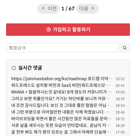
이전
1
/ 67
다음
가입하고 활동하기
실시간 댓글
https://joinmastodon.org/ko/roadmap 로드맵 이야기가 나온김에 적자면 공홈에 대략적인 로드맵이 공개되어...
10:31
워드프레스도 설치형 버전과 SaaS 버전(워드프레스닷컴)은 다른 점이 많습니다. SaaS로 제공한다면 GPL 라이...
20:41
MANIA + 말씀하시는것 같네요! 8개 정도의 커뮤니티가 저 MANIA+ 기반으로 구축된거로 알고 있습니다. SaaS ...
19:05
그러고 보면 위폴인가요? 거기는 하단바를 보니까 커뮤니티 빌딩 SaaS 솔루션을 사용하고 있는거 같더라고요...
18:59
네 조언 감사드립니다. 보신 것 그대로 틀린 말씀은 아닙니다. 다만, 배포한 것에 대해 흥미가 떨어져서 뒷...
18:54
네 그런 부분으로 이어질만한 내용은 삭제 하였습니다. 불편을 드려 죄송합니다. 저희는 비즈니스 완성할 수...
18:46
바이브코딩을 하면서 짧은 시간동안 많은 자료들을 문어발식 확장하면서 이미 배포한것에대한 흥미가 떨어지...
18:31
서로 날을 세우시는 듯한 모습이 안타깝네요.. 곰님이 지금까지 이끌어주셨던것처럼 안정적인 코어도 필요하...
18:20
글 전부 봐도 뭐가 뭔지 모르는 글 그래서 아래위 단숨에 쭈욱 훝어만 보고 말았지만 참 대단한 정성이예요....
17:50