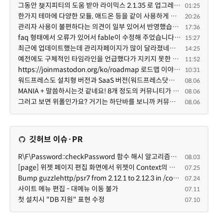
그동안 챚지피티의 도움 받아 라이믹스 2.1.35 로 업그레이드 잘 한 것은 부인할 수 없는 사실입니다. 그런...
01:25
한가지 테마에 다양한 모듈, 애드온 등을 같이 사용하게 되면 의외로 어려운게 일관성이 있는 디자인의 유지...
20:26
관리자 사용이 불편하다는 의견이 일부 있어서 반영했습니다 ㅎㅎ 8.4이상도 지원될 수 있도록 10.5.2 혹은 ...
17:36
faq 형태에서 오류가 있어서 fable이 수정해 주었습니다. 참고하세요. 증상 FAQ형 목록에서 항목을 펼치면 ...
15:27
최근에 업데이트했는데 관리자페이지가 많이 달라졌네요 여기서 모듈 설치하려고 하니 php 8.4.14버전이라 8...
14:25
예전에도 구체적인 타임라인을 언급했다가 지키지 못한 것에 죄송한 마음이 있다 보니 (코어 개발/운영 자체...
11:52
https://joinmastodon.org/ko/roadmap 로드맵 이야기가 나온김에 적자면 공홈에 대략적인 로드맵이 공개되어...
10:31
워드프레스도 설치형 버전과 SaaS 버전(워드프레스닷컴)은 다른 점이 많습니다. SaaS로 제공한다면 GPL 라이...
08.06
MANIA + 말씀하시는것 같네요! 8개 정도의 커뮤니티가 저 MANIA+ 기반으로 구축된거로 알고 있습니다. SaaS ...
08.06
그러고 보면 위폴인가요? 거기는 하단바를 보니까 커뮤니티 빌딩 SaaS 솔루션을 사용하고 있는거 같더라고요...
08.06
깃허브 이슈·PR
R\F\Password::checkPassword 함수 해시 알고리즘을 암시적으로 호출하는 경우 Argon2id 해시 비교 실패
08.03
[page] 위젯 페이지 편집 화면에서 위젯이 Context의 module_info를 덮어쓰면 저장이 ERR_ACT_IS_NOT_STANDALONE으로 실패
07.25
Bump guzzlehttp/psr7 from 2.12.1 to 2.12.3 in /common
07.24
사이트 메뉴 편집 - 대메뉴 이동 불가
07.11
첫 설치시 "DB 지원" 표현 수정
07.10