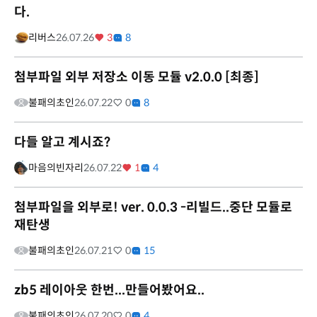
다.
리버스
26.07.26
3
8
첨부파일 외부 저장소 이동 모듈 v2.0.0 [최종]
불패의초인
26.07.22
0
8
다들 알고 계시죠?
마음의빈자리
26.07.22
1
4
첨부파일을 외부로! ver. 0.0.3 -리빌드..중단 모듈로
재탄생
불패의초인
26.07.21
0
15
zb5 레이아웃 한번...만들어봤어요..
불패의초인
26.07.20
0
4