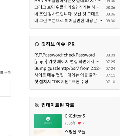
MANIA + 말씀하시는것 같네요! 8개 정도의 커뮤니티가 저 MANIA+ 기반으로 구축된거로 알고 있습니다. SaaS ...
08.06
그러고 보면 위폴인가요? 거기는 하단바를 보니까 커뮤니티 빌딩 SaaS 솔루션을 사용하고 있는거 같더라고요...
08.06
네 조언 감사드립니다. 보신 것 그대로 틀린 말씀은 아닙니다. 다만, 배포한 것에 대해 흥미가 떨어져서 뒷...
08.06
네 그런 부분으로 이어질만한 내용은 삭제 하였습니다. 불편을 드려 죄송합니다. 저희는 비즈니스 완성할 수...
08.06
깃허브 이슈·PR
R\F\Password::checkPassword 함수 해시 알고리즘을 암시적으로 호출하는 경우 Argon2id 해시 비교 실패
08.03
[page] 위젯 페이지 편집 화면에서 위젯이 Context의 module_info를 덮어쓰면 저장이 ERR_ACT_IS_NOT_STANDALONE으로 실패
07.25
Bump guzzlehttp/psr7 from 2.12.1 to 2.12.3 in /common
07.24
목록
사이트 메뉴 편집 - 대메뉴 이동 불가
07.11
첫 설치시 "DB 지원" 표현 수정
07.10
업데이트된 자료
CKEditor 5
YJSoft
7
쇼핑몰 모듈