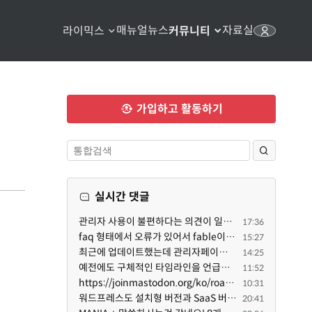
매뉴얼
뉴스
자료실
라이믹스
커뮤니티
가입하고 활동하기
실시간 댓글
관리자 사용이 불편하다는 의견이 일부 있어서 반영했습니다 ㅎㅎ 8.4이상도 지원될 수 있도록 10.5.2 혹은 ...
17:36
faq 형태에서 오류가 있어서 fable이 수정해 주었습니다. 참고하세요. 증상 FAQ형 목록에서 항목을 펼치면 ...
15:27
최근에 업데이트했는데 관리자페이지가 많이 달라졌네요 여기서 모듈 설치하려고 하니 php 8.4.14버전이라 8...
14:25
예전에도 구체적인 타임라인을 언급했다가 지키지 못한 것에 죄송한 마음이 있다 보니 (코어 개발/운영 자체...
11:52
https://joinmastodon.org/ko/roadmap 로드맵 이야기가 나온김에 적자면 공홈에 대략적인 로드맵이 공개되어...
10:31
워드프레스도 설치형 버전과 SaaS 버전(워드프레스닷컴)은 다른 점이 많습니다. SaaS로 제공한다면 GPL 라이...
20:41