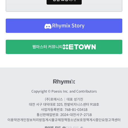
Rhymix Story
웹마스터 커뮤니티
Copyright © Poesis Inc. and Contributors
(주)포에시스
|
대표 성기진
대전
서구 대덕대로 325, 한밭비지니스센터 918호
사업자등록번호: 768-81-03418
통신판매업번호:
2024-대전서구-2718
이용약관
개인정보처리방침
게시물규제정책
청소년보호정책
게시중단요청
고객센터
라이트 모드
다크 모드