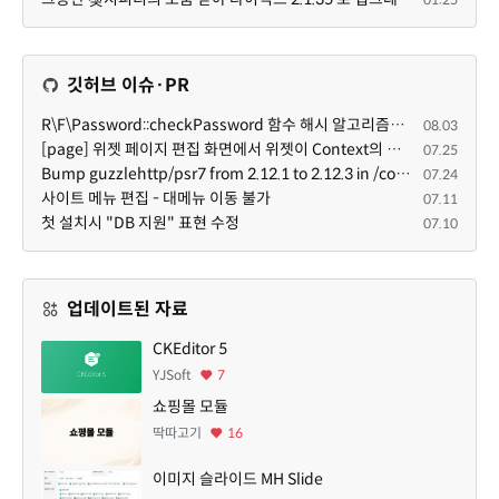
깃허브 이슈·PR
R\F\Password::checkPassword 함수 해시 알고리즘을 암시적으로 호출하는 경우 Argon2id 해시 비교 실패
08.03
[page] 위젯 페이지 편집 화면에서 위젯이 Context의 module_info를 덮어쓰면 저장이 ERR_ACT_IS_NOT_STANDALONE으로 실패
07.25
Bump guzzlehttp/psr7 from 2.12.1 to 2.12.3 in /common
07.24
사이트 메뉴 편집 - 대메뉴 이동 불가
07.11
첫 설치시 "DB 지원" 표현 수정
07.10
업데이트된 자료
CKEditor 5
YJSoft
7
쇼핑몰 모듈
딱따고기
16
이미지 슬라이드 MH Slide