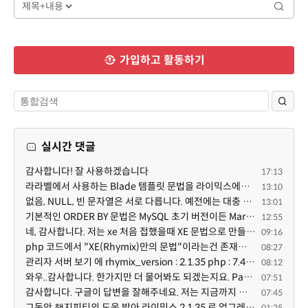
가입하고 활동하기
실시간 댓글
감사합니다! 잘 사용하겠습니다
17:13
라라벨에서 사용하는 Blade 템플릿 문법을 라이믹스에서도 일부분 도입하였는데, 양쪽의 템플릿 매뉴얼 분량...
13:10
없음, NULL, 빈 문자열은 서로 다릅니다. 예전에는 대충 써도 서로 통용되었지만, 그것 때문에 버그나 보안...
13:01
기본적인 ORDER BY 문법은 MySQL 초기 버전이든 MariaDB 최신 버전이든 차이가 없습니다. 라이믹스 게시판에...
12:55
네, 감사합니다. 저는 xe 처음 접했을때 XE 문법으로 만들었다고 해서 xe코드들이 php와 전혀 다른것 같이 ...
09:16
php 코드에서 "XE(Rhymix)만의 문법"이라는건 존재하지도 않고 별도의 인터프리터를 만들지 않는한 쓸 수도 ...
08:27
관리자 서버 보기 에 rhymix_version : 2.1.35 php : 7.4.3 (64-bit) db.type : mysql (innodb, utf8mb4) db...
08:12
와우..감사합니다. 한가지만 더 물어봐도 되겠는지요. Password.php 파일안에 클래스와 함수들은 순수 php ...
07:51
감사합니다. 구글이 답변을 잘해주네요. 저는 지금까지 md5 에 머물러 있었네요. md5는 구석기 알고리즘이 ...
07:45
그동안 챚지피티의 도움 받아 라이믹스 2.1.35 로 업그레이드 잘 한 것은 부인할 수 없는 사실입니다. 그런...
01:25