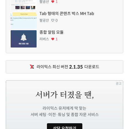
팔공산
1
Tab 형태의 콘텐츠 박스 MH Tab
팔공산
0
종합 알림 모듈
리버스
1
2.1.35
라이믹스 최신 버전
다운로드
광고
라이믹스 유저에게 딱 맞는
서버 세팅·이전·튜닝 및 종합 자문 서비스
상담 요청하기