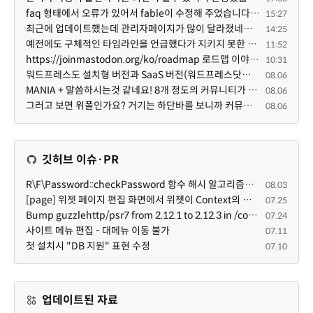
faq 형태에서 오류가 있어서 fable이 수정해 주었습니다. 참고하세요. 증상 FAQ형 목록에서 항목을 펼치면 ...
15:27
최근에 업데이트했는데 관리자페이지가 많이 달라졌네요 여기서 모듈 설치하려고 하니 php 8.4.14버전이라 8...
14:25
예전에도 구체적인 타임라인을 언급했다가 지키지 못한 것에 죄송한 마음이 있다 보니 (코어 개발/운영 자체...
11:52
https://joinmastodon.org/ko/roadmap 로드맵 이야기가 나온김에 적자면 공홈에 대략적인 로드맵이 공개되어...
10:31
워드프레스도 설치형 버전과 SaaS 버전(워드프레스닷컴)은 다른 점이 많습니다. SaaS로 제공한다면 GPL 라이...
08.06
MANIA + 말씀하시는것 같네요! 8개 정도의 커뮤니티가 저 MANIA+ 기반으로 구축된거로 알고 있습니다. SaaS ...
08.06
그러고 보면 위폴인가요? 거기는 하단바를 보니까 커뮤니티 빌딩 SaaS 솔루션을 사용하고 있는거 같더라고요...
08.06
깃허브 이슈·PR
R\F\Password::checkPassword 함수 해시 알고리즘을 암시적으로 호출하는 경우 Argon2id 해시 비교 실패
08.03
[page] 위젯 페이지 편집 화면에서 위젯이 Context의 module_info를 덮어쓰면 저장이 ERR_ACT_IS_NOT_STANDALONE으로 실패
07.25
Bump guzzlehttp/psr7 from 2.12.1 to 2.12.3 in /common
07.24
사이트 메뉴 편집 - 대메뉴 이동 불가
07.11
첫 설치시 "DB 지원" 표현 수정
07.10
업데이트된 자료