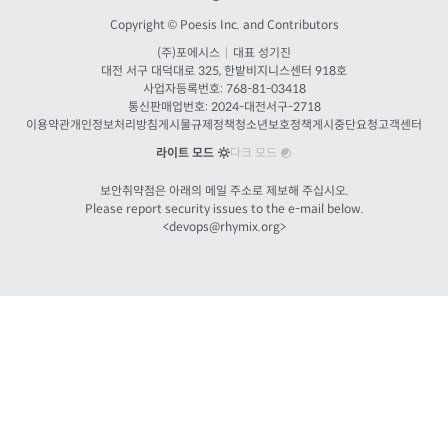
Copyright © Poesis Inc. and Contributors
(주)포에시스
|
대표 성기진
대전
서구 대덕대로 325, 한밭비지니스센터 918호
사업자등록번호: 768-81-03418
통신판매업번호:
2024-대전서구-2718
이용약관
개인정보처리방침
게시물규제정책
청소년보호정책
게시중단요청
고객센터
라이트 모드
다크 모드
보안취약점은 아래의 메일 주소로 제보해 주십시오.
Please report security issues to the e-mail below.
<
devops@rhymix.org
>