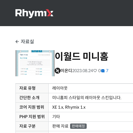
자료실
이월드 미니홈
이온디
2023.08.24
0
7
자료 유형
레이아웃
간단한 소개
미니홈피 스타일의 레이아웃 스킨입니다.
코어 지원 범위
XE 1.x, Rhymix 1.x
PHP 지원 범위
기타
자료 구분
판매 자료
판매예정