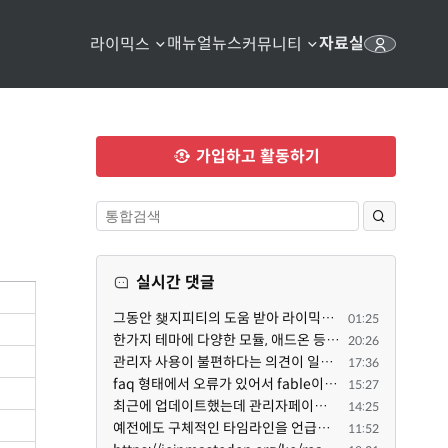
매뉴얼
뉴스
자료실
라이믹스
커뮤니티
가입하고 활동하기
실시간 댓글
그동안 챚지피티의 도움 받아 라이믹스 2.1.35 로 업그레이드 잘 한 것은 부인할 수 없는 사실입니다. 그런...
01:25
한가지 테마에 다양한 모듈, 애드온 등을 같이 사용하게 되면 의외로 어려운게 일관성이 있는 디자인의 유지...
20:26
관리자 사용이 불편하다는 의견이 일부 있어서 반영했습니다 ㅎㅎ 8.4이상도 지원될 수 있도록 10.5.2 혹은 ...
17:36
faq 형태에서 오류가 있어서 fable이 수정해 주었습니다. 참고하세요. 증상 FAQ형 목록에서 항목을 펼치면 ...
15:27
최근에 업데이트했는데 관리자페이지가 많이 달라졌네요 여기서 모듈 설치하려고 하니 php 8.4.14버전이라 8...
14:25
예전에도 구체적인 타임라인을 언급했다가 지키지 못한 것에 죄송한 마음이 있다 보니 (코어 개발/운영 자체...
11:52