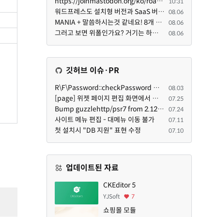
https://joinmastodon.org/ko/roadmap 로드맵 이야기가 나온김에 적자면 공홈에 대략적인 로드맵이 공개되어...
10:31
워드프레스도 설치형 버전과 SaaS 버전(워드프레스닷컴)은 다른 점이 많습니다. SaaS로 제공한다면 GPL 라이...
08.06
MANIA + 말씀하시는것 같네요! 8개 정도의 커뮤니티가 저 MANIA+ 기반으로 구축된거로 알고 있습니다. SaaS ...
08.06
그러고 보면 위폴인가요? 거기는 하단바를 보니까 커뮤니티 빌딩 SaaS 솔루션을 사용하고 있는거 같더라고요...
08.06
깃허브 이슈·PR
R\F\Password::checkPassword 함수 해시 알고리즘을 암시적으로 호출하는 경우 Argon2id 해시 비교 실패
08.03
[page] 위젯 페이지 편집 화면에서 위젯이 Context의 module_info를 덮어쓰면 저장이 ERR_ACT_IS_NOT_STANDALONE으로 실패
07.25
Bump guzzlehttp/psr7 from 2.12.1 to 2.12.3 in /common
07.24
사이트 메뉴 편집 - 대메뉴 이동 불가
07.11
첫 설치시 "DB 지원" 표현 수정
07.10
업데이트된 자료
CKEditor 5
YJSoft
7
쇼핑몰 모듈