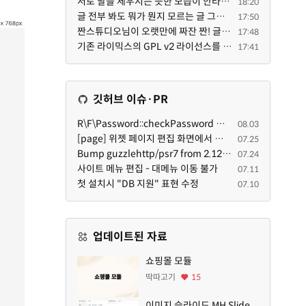
서로 날을 세우시는 듯한 모습이 안타깝네요.. 곰님이 지금까지 이끌어주셨던것처럼 안정적인 코어도 필요하...
18:20
글 전부 봐도 뭐가 뭔지 모르는 글 그래서 아래위 단숨에 쭈욱 훝어만 보고 말았지만 참 대단한 정성이예요....
17:50
짠스튜디오님이 오랫만에 짜잔 짠! 글 올려주셨네요. 전 봐도 잘 모르는 내용이지만 그래도 응원드려요.
17:48
기존 라이믹스의 GPL v2 라이선스를 준수하여, 포크버전도 GPL v2 라이선스로 공개 배포됩니다.
17:41
깃허브 이슈·PR
R\F\Password::checkPassword 함수 해시 알고리즘을 암시적으로 호출하는 경우 Argon2id 해시 비교 실패
08.03
[page] 위젯 페이지 편집 화면에서 위젯이 Context의 module_info를 덮어쓰면 저장이 ERR_ACT_IS_NOT_STANDALONE으로 실패
07.25
Bump guzzlehttp/psr7 from 2.12.1 to 2.12.3 in /common
07.24
사이트 메뉴 편집 - 대메뉴 이동 불가
07.11
첫 설치시 "DB 지원" 표현 수정
07.10
업데이트된 자료
쇼핑몰 모듈
딱따고기
15
이미지 슬라이드 MH Slide