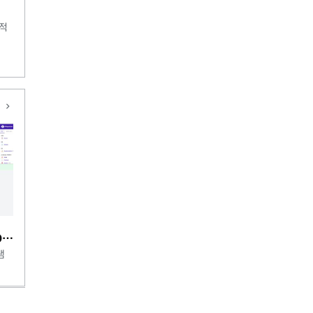
최적
기
라이믹스/XE 이카운트ECOUNT 오픈API 연동 프로그램
램