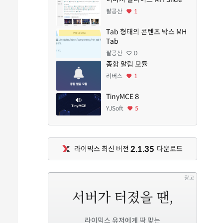
팔공산
1
Tab 형태의 콘텐츠 박스 MH
Tab
팔공산
0
종합 알림 모듈
리버스
1
TinyMCE 8
YJSoft
5
2.1.35
라이믹스 최신 버전
다운로드
광고
라이믹스 유저에게 딱 맞는