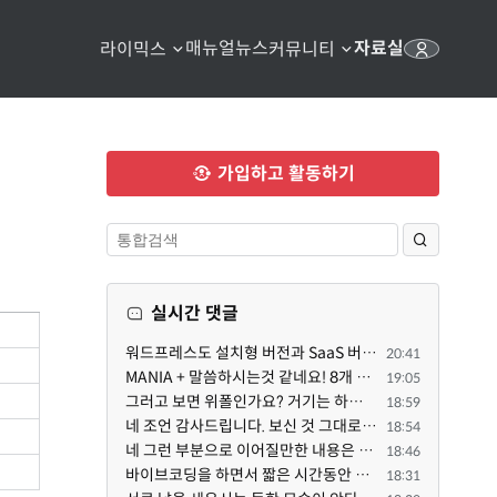
매뉴얼
뉴스
자료실
라이믹스
커뮤니티
가입하고 활동하기
실시간 댓글
워드프레스도 설치형 버전과 SaaS 버전(워드프레스닷컴)은 다른 점이 많습니다. SaaS로 제공한다면 GPL 라이...
20:41
MANIA + 말씀하시는것 같네요! 8개 정도의 커뮤니티가 저 MANIA+ 기반으로 구축된거로 알고 있습니다. SaaS ...
19:05
그러고 보면 위폴인가요? 거기는 하단바를 보니까 커뮤니티 빌딩 SaaS 솔루션을 사용하고 있는거 같더라고요...
18:59
네 조언 감사드립니다. 보신 것 그대로 틀린 말씀은 아닙니다. 다만, 배포한 것에 대해 흥미가 떨어져서 뒷...
18:54
네 그런 부분으로 이어질만한 내용은 삭제 하였습니다. 불편을 드려 죄송합니다. 저희는 비즈니스 완성할 수...
18:46
바이브코딩을 하면서 짧은 시간동안 많은 자료들을 문어발식 확장하면서 이미 배포한것에대한 흥미가 떨어지...
18:31