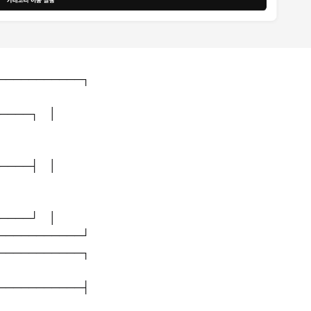
───────────┐
─────┐ │
─────┤ │
─────┘ │
───────────┘
───────────┐
───────────┤