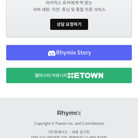
라이믹스 유저에게 딱 맞는
서버 세팅·이전·튜닝 및 종합 자문 서비스
상담 요청하기
Rhymix Story
웹마스터 커뮤니티
Copyright © Poesis Inc. and Contributors
(주)포에시스
|
대표 성기진
대전
서구 대덕대로 325, 한밭비지니스센터 918호