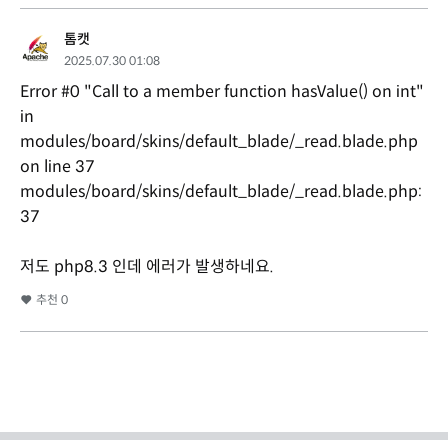
톰캣
2025.07.30 01:08
Error #0 "Call to a member function hasValue() on int"
in
modules/board/skins/default_blade/_read.blade.php
on line 37
modules/board/skins/default_blade/_read.blade.php:
37
저도 php8.3 인데 에러가 발생하네요.
추천
0