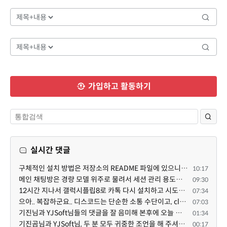
가입하고 활동하기
실시간 댓글
구체적인 설치 방법은 저장소의 README 파일에 있으니, 본문은 좀 덜 복잡해 보이도록^^ 줄여 보시면 어떨까...
10:17
메인 채팅방은 경량 모델 위주로 물려서 세션 관리 용도로만 쓰고, 각 기능 구현 세션은 디스코드 내의 스레...
09:30
12시간 지나서 갤럭시플립8로 카톡 다시 설치하고 시도했는데 같은 전화번호로 가입된 카카오톡이 있다고 나...
07:34
으아.. 복잡하군요.. 디스코드는 단순한 소통 수단이고, claude와 codex를 엮어서 author / reviewer를 나누...
07:03
기진님과 YJSoft님들의 댓글을 잘 음미해 본후에 오늘 이시간부터 저를 도와 주는 챗지피티와 저는 /XE 에 ...
01:34
기진곰님과 YJSoft님, 두 분 모두 귀중한 조언을 해 주셔서 진심으로 감사드립니다. 두 분의 답변을 여러 번...
00:17