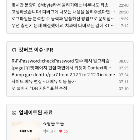
몇시간 분량이 6Mbyte라서 올리기에는 너무나도 죄송스럽기에 재미나이에게 의뢰했습니다.
22:40
고생하셨습니다! 디버그에 나오는 내용을 올려주셨다면 도움을 드릴 수 있었을지도 모르지만, 아무래도 댓글...
20:20
로그파일을 분석할 수 능력과 말씀하신 방법으로 문제점을 찾아도 ... 이게 뭔말인지 이해할 수 없는 상황이...
19:39
무선 충전기 문제 해결했어요. 치과에 다녀오는 길에 KT 매장에 잠깐 들렀어요. KT매장에 물어보니까 그 원...
17:12
깃허브 이슈·PR
R\F\Password::checkPassword 함수 해시 알고리즘을 암시적으로 호출하는 경우 Argon2id 해시 비교 실패
08.03
[page] 위젯 페이지 편집 화면에서 위젯이 Context의 module_info를 덮어쓰면 저장이 ERR_ACT_IS_NOT_STANDALONE으로 실패
07.25
Bump guzzlehttp/psr7 from 2.12.1 to 2.12.3 in /common
07.24
사이트 메뉴 편집 - 대메뉴 이동 불가
07.11
첫 설치시 "DB 지원" 표현 수정
07.10
업데이트된 자료
쇼핑몰 모듈
딱따고기
15