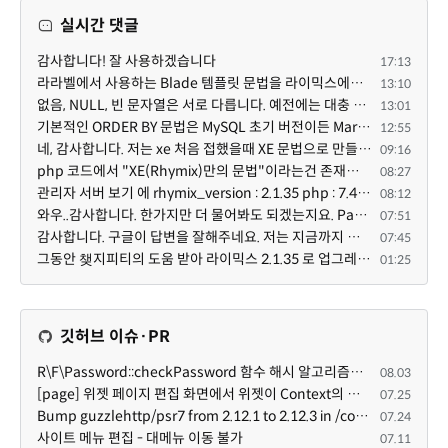
실시간 댓글
감사합니다! 잘 사용하겠습니다
17:13
라라벨에서 사용하는 Blade 템플릿 문법을 라이믹스에서도 일부분 도입하였는데, 양쪽의 템플릿 매뉴얼 분량...
13:10
없음, NULL, 빈 문자열은 서로 다릅니다. 예전에는 대충 써도 서로 통용되었지만, 그것 때문에 버그나 보안...
13:01
기본적인 ORDER BY 문법은 MySQL 초기 버전이든 MariaDB 최신 버전이든 차이가 없습니다. 라이믹스 게시판에...
12:55
네, 감사합니다. 저는 xe 처음 접했을때 XE 문법으로 만들었다고 해서 xe코드들이 php와 전혀 다른것 같이 ...
09:16
php 코드에서 "XE(Rhymix)만의 문법"이라는건 존재하지도 않고 별도의 인터프리터를 만들지 않는한 쓸 수도 ...
08:27
관리자 서버 보기 에 rhymix_version : 2.1.35 php : 7.4.3 (64-bit) db.type : mysql (innodb, utf8mb4) db...
08:12
와우..감사합니다. 한가지만 더 물어봐도 되겠는지요. Password.php 파일안에 클래스와 함수들은 순수 php ...
07:51
감사합니다. 구글이 답변을 잘해주네요. 저는 지금까지 md5 에 머물러 있었네요. md5는 구석기 알고리즘이 ...
07:45
그동안 챚지피티의 도움 받아 라이믹스 2.1.35 로 업그레이드 잘 한 것은 부인할 수 없는 사실입니다. 그런...
01:25
깃허브 이슈·PR
R\F\Password::checkPassword 함수 해시 알고리즘을 암시적으로 호출하는 경우 Argon2id 해시 비교 실패
08.03
[page] 위젯 페이지 편집 화면에서 위젯이 Context의 module_info를 덮어쓰면 저장이 ERR_ACT_IS_NOT_STANDALONE으로 실패
07.25
Bump guzzlehttp/psr7 from 2.12.1 to 2.12.3 in /common
07.24
사이트 메뉴 편집 - 대메뉴 이동 불가
07.11