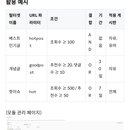
활용 예시
필터셋
URL 파
결
기
적용 게
조건
이름
라미터
합
간
시판
A
베스트
hotpos
없
자유,
조회수 ≥ 100
N
인기글
t
음
유머
D
3
goodpo
추천수 ≥ 20, 댓글
O
개념글
0
자유
st
수 ≥ 10
R
일
조회수 ≥ 500 / 추
O
7
핫이슈
hot
전체
천수 ≥ 50
R
일
(모듈 관리 페이지)