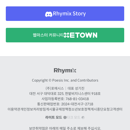
Rhymix Story
웹마스터 커뮤니티
Copyright © Poesis Inc. and Contributors
(주)포에시스
|
대표 성기진
대전
서구 대덕대로 325, 한밭비지니스센터 918호
사업자등록번호: 768-81-03418
통신판매업번호:
2024-대전서구-2718
이용약관
개인정보처리방침
게시물규제정책
청소년보호정책
게시중단요청
고객센터
라이트 모드
다크 모드
보안취약점은 아래의 메일 주소로 제보해 주십시오.