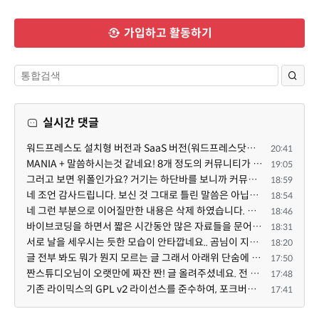
가입하고 활동하기
실시간 댓글
워드프레스도 설치형 버전과 SaaS 버전(워드프레스닷컴)은 다른 점이 많습니다. SaaS로 제공한다면 GPL 라이...
20:41
MANIA + 말씀하시는것 같네요! 8개 정도의 커뮤니티가 저 MANIA+ 기반으로 구축된거로 알고 있습니다. SaaS ...
19:05
그러고 보면 위폴인가요? 거기는 하단바를 보니까 커뮤니티 빌딩 SaaS 솔루션을 사용하고 있는거 같더라고요...
18:59
네 조언 감사드립니다. 보신 것 그대로 틀린 말씀은 아닙니다. 다만, 배포한 것에 대해 흥미가 떨어져서 뒷...
18:54
네 그런 부분으로 이어질만한 내용은 삭제 하였습니다. 불편을 드려 죄송합니다. 저희는 비즈니스 완성할 수...
18:46
바이브코딩을 하면서 짧은 시간동안 많은 자료들을 문어발식 확장하면서 이미 배포한것에대한 흥미가 떨어지...
18:31
서로 날을 세우시는 듯한 모습이 안타깝네요.. 곰님이 지금까지 이끌어주셨던것처럼 안정적인 코어도 필요하...
18:20
글 전부 봐도 뭐가 뭔지 모르는 글 그래서 아래위 단숨에 쭈욱 훝어만 보고 말았지만 참 대단한 정성이예요....
17:50
짠스튜디오님이 오랫만에 짜잔 짠! 글 올려주셨네요. 전 봐도 잘 모르는 내용이지만 그래도 응원드려요.
17:48
기존 라이믹스의 GPL v2 라이선스를 준수하여, 포크버전도 GPL v2 라이선스로 공개 배포됩니다.
17:41