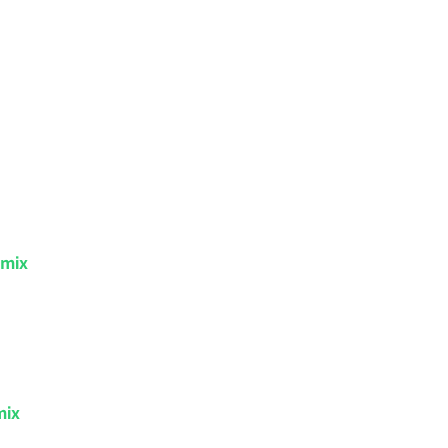
mix
ix