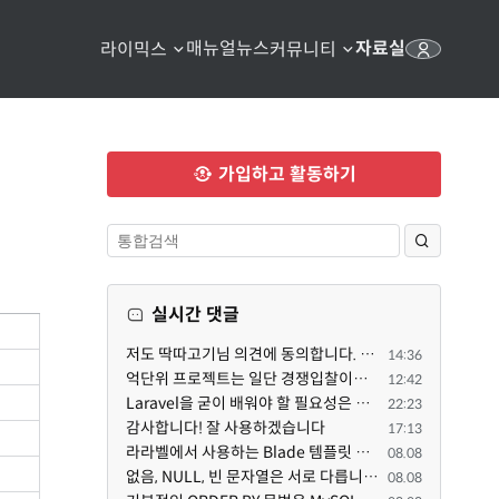
매뉴얼
뉴스
자료실
라이믹스
커뮤니티
가입하고 활동하기
실시간 댓글
저도 딱따고기님 의견에 동의합니다. 일단 개인사업자 입장에서 억단위 프로젝트를 진행하면 요구사항도 빡...
14:36
억단위 프로젝트는 일단 경쟁입찰이라,, 정량적 평가도 중요합니다. 그래서 많은 고급인력을 보유할수록 유...
12:42
Laravel을 굳이 배워야 할 필요성은 없습니다만, Class기반의 객체 지향 프로그래밍과, PSR-4라는 Composer...
22:23
감사합니다! 잘 사용하겠습니다
17:13
라라벨에서 사용하는 Blade 템플릿 문법을 라이믹스에서도 일부분 도입하였는데, 양쪽의 템플릿 매뉴얼 분량...
08.08
없음, NULL, 빈 문자열은 서로 다릅니다. 예전에는 대충 써도 서로 통용되었지만, 그것 때문에 버그나 보안...
08.08