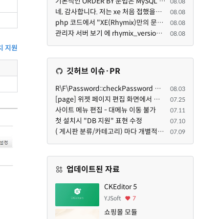
기본적인 ORDER BY 문법은 MySQL 초기 버전이든 MariaDB 최신 버전이든 차이가 없습니다. 라이믹스 게시판에...
08.08
네, 감사합니다. 저는 xe 처음 접했을때 XE 문법으로 만들었다고 해서 xe코드들이 php와 전혀 다른것 같이 ...
08.08
php 코드에서 "XE(Rhymix)만의 문법"이라는건 존재하지도 않고 별도의 인터프리터를 만들지 않는한 쓸 수도 ...
08.08
관리자 서버 보기 에 rhymix_version : 2.1.35 php : 7.4.3 (64-bit) db.type : mysql (innodb, utf8mb4) db...
08.08
치 지원
깃허브 이슈·PR
R\F\Password::checkPassword 함수 해시 알고리즘을 암시적으로 호출하는 경우 Argon2id 해시 비교 실패
08.03
[page] 위젯 페이지 편집 화면에서 위젯이 Context의 module_info를 덮어쓰면 저장이 ERR_ACT_IS_NOT_STANDALONE으로 실패
07.25
사이트 메뉴 편집 - 대메뉴 이동 불가
07.11
첫 설치시 "DB 지원" 표현 수정
07.10
( 게시판 분류/카테고리) 마다 개별적으로 타이틀브라우저 제목 및 seo설명 넣을 수 있으면 어떨지 해서 글 등록해봅니다.
07.09
업데이트된 자료
CKEditor 5
YJSoft
7
쇼핑몰 모듈