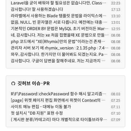
Laravel을 굳이 배워야 할 필요성은 없습니다만, Class기반의 객체 지향 프로그래밍과, PSR-4라는 Composer...
22:23
감사합니다! 잘 사용하겠습니다
17:13
라라벨에서 사용하는 Blade 템플릿 문법을 라이믹스에서도 일부분 도입하였는데, 양쪽의 템플릿 매뉴얼 분량...
13:10
없음, NULL, 빈 문자열은 서로 다릅니다. 예전에는 대충 써도 서로 통용되었지만, 그것 때문에 버그나 보안...
13:01
기본적인 ORDER BY 문법은 MySQL 초기 버전이든 MariaDB 최신 버전이든 차이가 없습니다. 라이믹스 게시판에...
12:55
네, 감사합니다. 저는 xe 처음 접했을때 XE 문법으로 만들었다고 해서 xe코드들이 php와 전혀 다른것 같이 ...
08.08
php 코드에서 "XE(Rhymix)만의 문법"이라는건 존재하지도 않고 별도의 인터프리터를 만들지 않는한 쓸 수도 ...
08.08
관리자 서버 보기 에 rhymix_version : 2.1.35 php : 7.4.3 (64-bit) db.type : mysql (innodb, utf8mb4) db...
08.08
와우..감사합니다. 한가지만 더 물어봐도 되겠는지요. Password.php 파일안에 클래스와 함수들은 순수 php ...
08.08
감사합니다. 구글이 답변을 잘해주네요. 저는 지금까지 md5 에 머물러 있었네요. md5는 구석기 알고리즘이 ...
08.08
깃허브 이슈·PR
R\F\Password::checkPassword 함수 해시 알고리즘을 암시적으로 호출하는 경우 Argon2id 해시 비교 실패
08.03
[page] 위젯 페이지 편집 화면에서 위젯이 Context의 module_info를 덮어쓰면 저장이 ERR_ACT_IS_NOT_STANDALONE으로 실패
07.25
사이트 메뉴 편집 - 대메뉴 이동 불가
07.11
첫 설치시 "DB 지원" 표현 수정
07.10
( 게시판 분류/카테고리) 마다 개별적으로 타이틀브라우저 제목 및 seo설명 넣을 수 있으면 어떨지 해서 글 등록해봅니다.
07.09