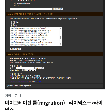
기타
|
공개
마이그레이션 툴(migration) : 라이믹스-->라이
믹스