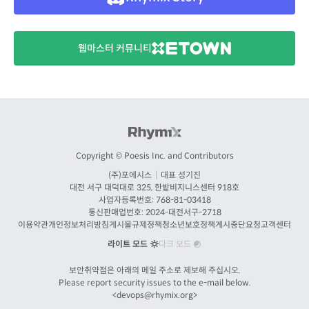
웹마스터 커뮤니티
Copyright © Poesis Inc. and Contributors
(주)포에시스
|
대표 성기진
대전
서구 대덕대로 325, 한밭비지니스센터 918호
사업자등록번호: 768-81-03418
통신판매업번호:
2024-대전서구-2718
이용약관
개인정보처리방침
게시물규제정책
청소년보호정책
게시중단요청
고객센터
라이트 모드
다크 모드
보안취약점은 아래의 메일 주소로 제보해 주십시오.
Please report security issues to the e-mail below.
<
devops@rhymix.org
>