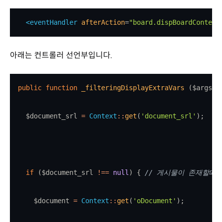
<
eventHandler
afterAction
=
"board.dispBoardContent
아래는 컨트롤러 선언부입니다.
public
function
_filteringDisplayExtraVars
 ($args) 
    $document_srl 
=
Context
::
get
(
'document_srl'
)
;
if
 ($document_srl 
!==
null
) { 
// 게시물이 존재할때
      $document 
=
Context
::
get
(
'oDocument'
)
;