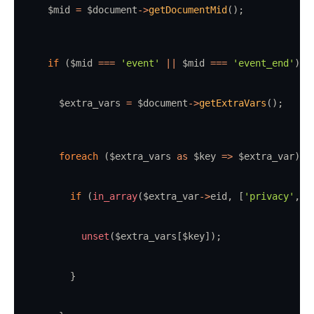
      $mid 
=
 $document
->
getDocumentMid
()
;
if
 ($mid 
===
'event'
||
 $mid 
===
'event_end'
) {
        $extra_vars 
=
 $document
->
getExtraVars
()
;
foreach
 ($extra_vars 
as
 $key 
=>
 $extra_var) {
if
 (
in_array
($extra_var
->
eid
,
 [
'privacy'
,
'
unset
($extra_vars[$key])
;
          }