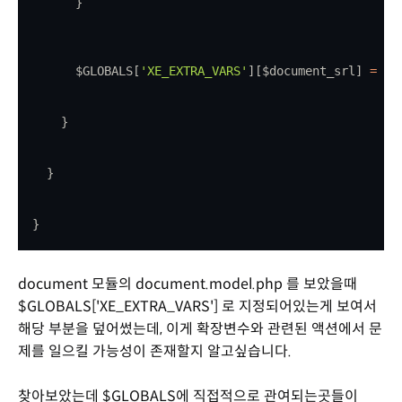
        }
        $GLOBALS[
'XE_EXTRA_VARS'
][$document_srl] 
=
 $e
      }
    }
  }
document 모듈의 document.model.php 를 보았을때
$GLOBALS['XE_EXTRA_VARS'] 로 지정되어있는게 보여서
해당 부분을 덮어썼는데, 이게 확장변수와 관련된 액션에서 문
제를 일으킬 가능성이 존재할지 알고싶습니다.
찾아보았는데 $GLOBALS에 직접적으로 관여되는곳들이