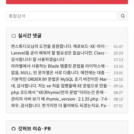
실시간 댓글
짠스튜디오님의 도전을 응원합니다. 제로보드-XE-라이믹스는 한국의 인터넷 문화에 최적화되어 있는 소프트...
01:47
Laravel을 굳이 배워야 할 필요성은 없습니다만, Class기반의 객체 지향 프로그래밍과, PSR-4라는 Composer...
22:23
감사합니다! 잘 사용하겠습니다
17:13
라라벨에서 사용하는 Blade 템플릿 문법을 라이믹스에서도 일부분 도입하였는데, 양쪽의 템플릿 매뉴얼 분량...
13:10
없음, NULL, 빈 문자열은 서로 다릅니다. 예전에는 대충 써도 서로 통용되었지만, 그것 때문에 버그나 보안...
13:01
기본적인 ORDER BY 문법은 MySQL 초기 버전이든 MariaDB 최신 버전이든 차이가 없습니다. 라이믹스 게시판에...
12:55
네, 감사합니다. 저는 xe 처음 접했을때 XE 문법으로 만들었다고 해서 xe코드들이 php와 전혀 다른것 같이 ...
09:16
php 코드에서 "XE(Rhymix)만의 문법"이라는건 존재하지도 않고 별도의 인터프리터를 만들지 않는한 쓸 수도 ...
08:27
관리자 서버 보기 에 rhymix_version : 2.1.35 php : 7.4.3 (64-bit) db.type : mysql (innodb, utf8mb4) db...
08:12
와우..감사합니다. 한가지만 더 물어봐도 되겠는지요. Password.php 파일안에 클래스와 함수들은 순수 php ...
07:51
깃허브 이슈·PR