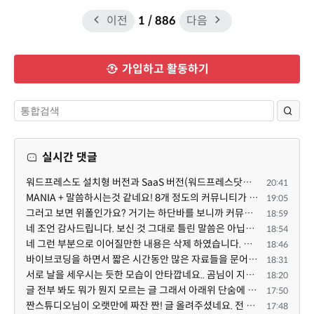
이전
1
/ 886
다음
가입하고 활동하기
실시간 댓글
워드프레스도 설치형 버전과 SaaS 버전(워드프레스닷컴)은 다른 점이 많습니다. SaaS로 제공한다면 GPL 라이...
20:41
MANIA + 말씀하시는것 같네요! 8개 정도의 커뮤니티가 저 MANIA+ 기반으로 구축된거로 알고 있습니다. SaaS ...
19:05
그러고 보면 위폴인가요? 거기는 하단바를 보니까 커뮤니티 빌딩 SaaS 솔루션을 사용하고 있는거 같더라고요...
18:59
네 조언 감사드립니다. 보신 것 그대로 틀린 말씀은 아닙니다. 다만, 배포한 것에 대해 흥미가 떨어져서 뒷...
18:54
네 그런 부분으로 이어질만한 내용은 삭제 하였습니다. 불편을 드려 죄송합니다. 저희는 비즈니스 완성할 수...
18:46
바이브코딩을 하면서 짧은 시간동안 많은 자료들을 문어발식 확장하면서 이미 배포한것에대한 흥미가 떨어지...
18:31
서로 날을 세우시는 듯한 모습이 안타깝네요.. 곰님이 지금까지 이끌어주셨던것처럼 안정적인 코어도 필요하...
18:20
글 전부 봐도 뭐가 뭔지 모르는 글 그래서 아래위 단숨에 쭈욱 훝어만 보고 말았지만 참 대단한 정성이예요....
17:50
짠스튜디오님이 오랫만에 짜잔 짠! 글 올려주셨네요. 전 봐도 잘 모르는 내용이지만 그래도 응원드려요.
17:48