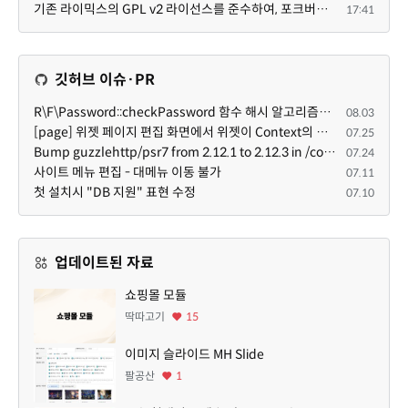
기존 라이믹스의 GPL v2 라이선스를 준수하여, 포크버전도 GPL v2 라이선스로 공개 배포됩니다.
17:41
깃허브 이슈·PR
R\F\Password::checkPassword 함수 해시 알고리즘을 암시적으로 호출하는 경우 Argon2id 해시 비교 실패
08.03
[page] 위젯 페이지 편집 화면에서 위젯이 Context의 module_info를 덮어쓰면 저장이 ERR_ACT_IS_NOT_STANDALONE으로 실패
07.25
Bump guzzlehttp/psr7 from 2.12.1 to 2.12.3 in /common
07.24
사이트 메뉴 편집 - 대메뉴 이동 불가
07.11
첫 설치시 "DB 지원" 표현 수정
07.10
업데이트된 자료
쇼핑몰 모듈
딱따고기
15
이미지 슬라이드 MH Slide
팔공산
1