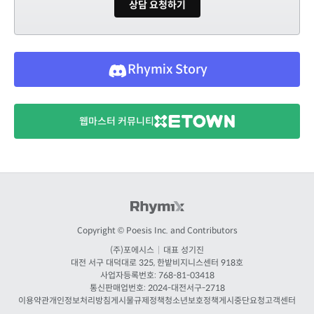
상담 요청하기
Rhymix Story
웹마스터 커뮤니티
Copyright © Poesis Inc. and Contributors
(주)포에시스
|
대표 성기진
대전
서구 대덕대로 325, 한밭비지니스센터 918호
사업자등록번호: 768-81-03418
통신판매업번호:
2024-대전서구-2718
이용약관
개인정보처리방침
게시물규제정책
청소년보호정책
게시중단요청
고객센터