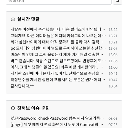
실시간 댓글
개발중 버전에서 수정했습니다. 다음 릴리즈에 반영됩니다. 특정한 게시판 설정 + 썸네일 설정의 조합에서 $...
13:22
그러게요. 다른 에디터들은 에디터 카테고리에 나오는데 YJSoft님이 최근에 올리신 것만 스킨으로 나오는 것...
13:21
제가 삼텐바이미에 대해 아직 정확히 잘 몰라 다시 검색해봤는데 이게 이동식 거치대인가봐요. 마쓰님이 별...
13:21
pc 모니터와 삼텐바이미 별도로 구매하여 쓰는걸 추천합니다 ^^
13:09
마쓰님이 언제 그 그림 올렸는지 제가 여기 매일 접속했는데 요 아래 제 댓글 밑에 새댓글이 없어 새댓글이 ...
13:06
버그 같습니다. 처음 스킨으로 업로드했더니 변경후에도 스킨으로 남아있네요.
11:36
아하, 그래서 댓글이 없었군요! 너무 예쁜 게시판이라,.. 넘넘 감사드립니다! 천천히 하세요 ^^
11:00
게시판 스킨에 여러 문제가 있어서,, 전체적으로 수정을해서 업데이트 하겠습니다!
10:49
확장변수를 게시판 상단에 포함시키는 부분은 뭔가 어려우신 작업인가보네요~
10:47
감사합니다.^^
10:34
깃허브 이슈·PR
R\F\Password::checkPassword 함수 해시 알고리즘을 암시적으로 호출하는 경우 Argon2id 해시 비교 실패
08.03
[page] 위젯 페이지 편집 화면에서 위젯이 Context의 module_info를 덮어쓰면 저장이 ERR_ACT_IS_NOT_STANDALONE으로 실패
07.25