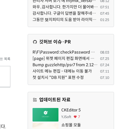
관리자 서버 보기 에 rhymix_version : 2.1.35 php : 7.4.3 (64-bit) db.type : mysql (innodb, utf8mb4) db...
08:12
와우..감사합니다. 한가지만 더 물어봐도 되겠는지요. Password.php 파일안에 클래스와 함수들은 순수 php ...
07:51
감사합니다. 구글이 답변을 잘해주네요. 저는 지금까지 md5 에 머물러 있었네요. md5는 구석기 알고리즘이 ...
07:45
그동안 챚지피티의 도움 받아 라이믹스 2.1.35 로 업그레이드 잘 한 것은 부인할 수 없는 사실입니다. 그런...
01:25
깃허브 이슈·PR
R\F\Password::checkPassword 함수 해시 알고리즘을 암시적으로 호출하는 경우 Argon2id 해시 비교 실패
08.03
[page] 위젯 페이지 편집 화면에서 위젯이 Context의 module_info를 덮어쓰면 저장이 ERR_ACT_IS_NOT_STANDALONE으로 실패
07.25
목록
Bump guzzlehttp/psr7 from 2.12.1 to 2.12.3 in /common
07.24
사이트 메뉴 편집 - 대메뉴 이동 불가
07.11
첫 설치시 "DB 지원" 표현 수정
07.10
업데이트된 자료
CKEditor 5
YJSoft
7
쇼핑몰 모듈
니다.