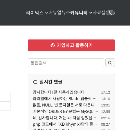
매뉴얼
뉴스
자료실
라이믹스
커뮤니티
가입하고 활동하기
실시간 댓글
감사합니다! 잘 사용하겠습니다
17:13
라라벨에서 사용하는 Blade 템플릿 문법을 라이믹스에서도 일부분 도입하였는데, 양쪽의 템플릿 매뉴얼 분량...
13:10
없음, NULL, 빈 문자열은 서로 다릅니다. 예전에는 대충 써도 서로 통용되었지만, 그것 때문에 버그나 보안...
13:01
기본적인 ORDER BY 문법은 MySQL 초기 버전이든 MariaDB 최신 버전이든 차이가 없습니다. 라이믹스 게시판에...
12:55
네, 감사합니다. 저는 xe 처음 접했을때 XE 문법으로 만들었다고 해서 xe코드들이 php와 전혀 다른것 같이 ...
09:16
php 코드에서 "XE(Rhymix)만의 문법"이라는건 존재하지도 않고 별도의 인터프리터를 만들지 않는한 쓸 수도 ...
08:27