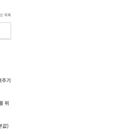
목록
여주기
를 위
본값)