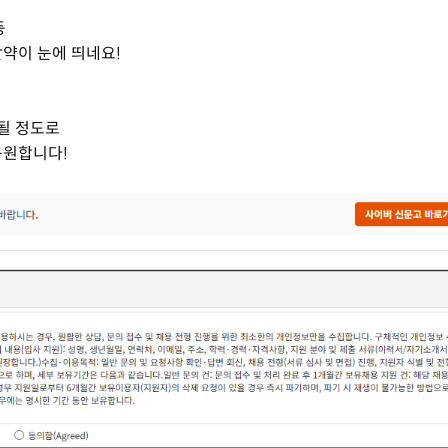
등
약이 눈에 띄네요!
될 정도로
응원합니다!