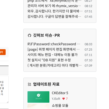
php 코드에서 "XE(Rhymix)만의 문법"이라는건 존재하지도 않고 별도의 인터프리터를 만들지 않는한 쓸 수도 ...
08:27
관리자 서버 보기 에 rhymix_version : 2.1.35 php : 7.4.3 (64-bit) db.type : mysql (innodb, utf8mb4) db...
08:12
와우..감사합니다. 한가지만 더 물어봐도 되겠는지요. Password.php 파일안에 클래스와 함수들은 순수 php ...
07:51
감사합니다. 구글이 답변을 잘해주네요. 저는 지금까지 md5 에 머물러 있었네요. md5는 구석기 알고리즘이 ...
07:45
깃허브 이슈·PR
R\F\Password::checkPassword 함수 해시 알고리즘을 암시적으로 호출하는 경우 Argon2id 해시 비교 실패
08.03
[page] 위젯 페이지 편집 화면에서 위젯이 Context의 module_info를 덮어쓰면 저장이 ERR_ACT_IS_NOT_STANDALONE으로 실패
07.25
사이트 메뉴 편집 - 대메뉴 이동 불가
07.11
첫 설치시 "DB 지원" 표현 수정
07.10
( 게시판 분류/카테고리) 마다 개별적으로 타이틀브라우저 제목 및 seo설명 넣을 수 있으면 어떨지 해서 글 등록해봅니다.
07.09
업데이트된 자료
CKEditor 5
YJSoft
7
쇼핑몰 모듈