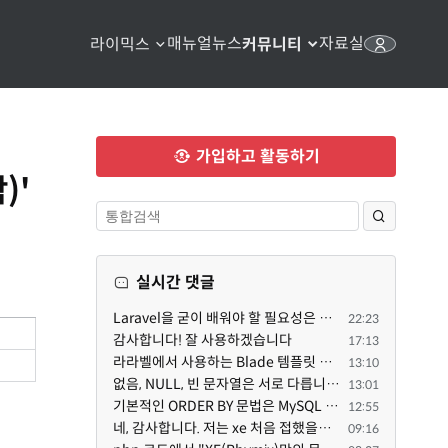
매뉴얼
뉴스
자료실
라이믹스
커뮤니티
가입하고 활동하기
)'
실시간 댓글
Laravel을 굳이 배워야 할 필요성은 없습니다만, Class기반의 객체 지향 프로그래밍과, PSR-4라는 Composer...
22:23
감사합니다! 잘 사용하겠습니다
17:13
라라벨에서 사용하는 Blade 템플릿 문법을 라이믹스에서도 일부분 도입하였는데, 양쪽의 템플릿 매뉴얼 분량...
13:10
없음, NULL, 빈 문자열은 서로 다릅니다. 예전에는 대충 써도 서로 통용되었지만, 그것 때문에 버그나 보안...
13:01
기본적인 ORDER BY 문법은 MySQL 초기 버전이든 MariaDB 최신 버전이든 차이가 없습니다. 라이믹스 게시판에...
12:55
네, 감사합니다. 저는 xe 처음 접했을때 XE 문법으로 만들었다고 해서 xe코드들이 php와 전혀 다른것 같이 ...
09:16