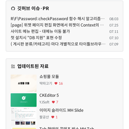
깃허브 이슈·PR
R\F\Password::checkPassword 함수 해시 알고리즘을 암시적으로 호출하는 경우 Argon2id 해시 비교 실패
08.03
[page] 위젯 페이지 편집 화면에서 위젯이 Context의 module_info를 덮어쓰면 저장이 ERR_ACT_IS_NOT_STANDALONE으로 실패
07.25
사이트 메뉴 편집 - 대메뉴 이동 불가
07.11
첫 설치시 "DB 지원" 표현 수정
07.10
( 게시판 분류/카테고리) 마다 개별적으로 타이틀브라우저 제목 및 seo설명 넣을 수 있으면 어떨지 해서 글 등록해봅니다.
07.09
업데이트된 자료
쇼핑몰 모듈
딱따고기
16
CKEditor 5
YJSoft
7
이미지 슬라이드 MH Slide
팔공산
1
Tab 형태의 콘텐츠 박스 MH Tab