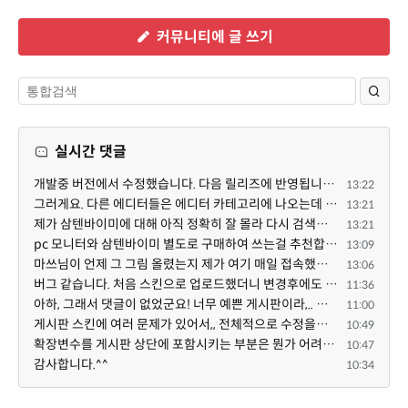
커뮤니티에 글 쓰기
실시간 댓글
개발중 버전에서 수정했습니다. 다음 릴리즈에 반영됩니다. 특정한 게시판 설정 + 썸네일 설정의 조합에서 $...
13:22
그러게요. 다른 에디터들은 에디터 카테고리에 나오는데 YJSoft님이 최근에 올리신 것만 스킨으로 나오는 것...
13:21
제가 삼텐바이미에 대해 아직 정확히 잘 몰라 다시 검색해봤는데 이게 이동식 거치대인가봐요. 마쓰님이 별...
13:21
pc 모니터와 삼텐바이미 별도로 구매하여 쓰는걸 추천합니다 ^^
13:09
마쓰님이 언제 그 그림 올렸는지 제가 여기 매일 접속했는데 요 아래 제 댓글 밑에 새댓글이 없어 새댓글이 ...
13:06
버그 같습니다. 처음 스킨으로 업로드했더니 변경후에도 스킨으로 남아있네요.
11:36
아하, 그래서 댓글이 없었군요! 너무 예쁜 게시판이라,.. 넘넘 감사드립니다! 천천히 하세요 ^^
11:00
게시판 스킨에 여러 문제가 있어서,, 전체적으로 수정을해서 업데이트 하겠습니다!
10:49
확장변수를 게시판 상단에 포함시키는 부분은 뭔가 어려우신 작업인가보네요~
10:47
감사합니다.^^
10:34