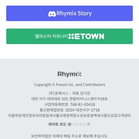
Rhymix Story
웹마스터 커뮤니티
Copyright © Poesis Inc. and Contributors
(주)포에시스
|
대표 성기진
대전
서구 대덕대로 325, 한밭비지니스센터 918호
사업자등록번호: 768-81-03418
통신판매업번호:
2024-대전서구-2718
이용약관
개인정보처리방침
게시물규제정책
청소년보호정책
게시중단요청
고객센터
라이트 모드
다크 모드
보안취약점은 아래의 메일 주소로 제보해 주십시오.