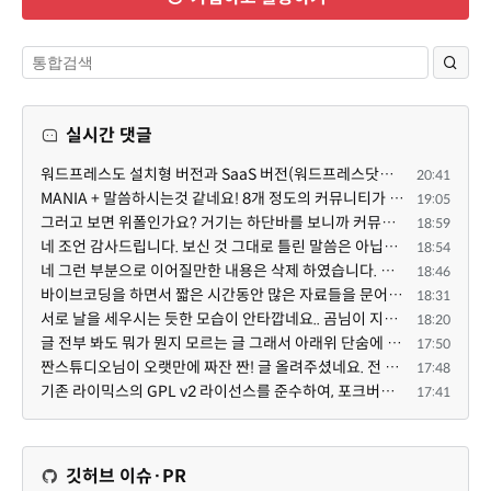
실시간 댓글
워드프레스도 설치형 버전과 SaaS 버전(워드프레스닷컴)은 다른 점이 많습니다. SaaS로 제공한다면 GPL 라이...
20:41
MANIA + 말씀하시는것 같네요! 8개 정도의 커뮤니티가 저 MANIA+ 기반으로 구축된거로 알고 있습니다. SaaS ...
19:05
그러고 보면 위폴인가요? 거기는 하단바를 보니까 커뮤니티 빌딩 SaaS 솔루션을 사용하고 있는거 같더라고요...
18:59
네 조언 감사드립니다. 보신 것 그대로 틀린 말씀은 아닙니다. 다만, 배포한 것에 대해 흥미가 떨어져서 뒷...
18:54
네 그런 부분으로 이어질만한 내용은 삭제 하였습니다. 불편을 드려 죄송합니다. 저희는 비즈니스 완성할 수...
18:46
바이브코딩을 하면서 짧은 시간동안 많은 자료들을 문어발식 확장하면서 이미 배포한것에대한 흥미가 떨어지...
18:31
서로 날을 세우시는 듯한 모습이 안타깝네요.. 곰님이 지금까지 이끌어주셨던것처럼 안정적인 코어도 필요하...
18:20
글 전부 봐도 뭐가 뭔지 모르는 글 그래서 아래위 단숨에 쭈욱 훝어만 보고 말았지만 참 대단한 정성이예요....
17:50
짠스튜디오님이 오랫만에 짜잔 짠! 글 올려주셨네요. 전 봐도 잘 모르는 내용이지만 그래도 응원드려요.
17:48
기존 라이믹스의 GPL v2 라이선스를 준수하여, 포크버전도 GPL v2 라이선스로 공개 배포됩니다.
17:41
깃허브 이슈·PR