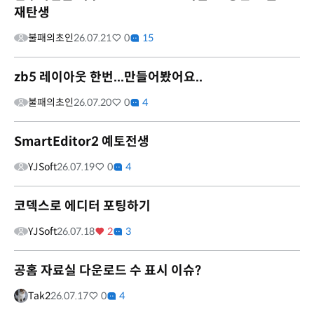
재탄생
불패의초인
26.07.21
0
15
zb5 레이아웃 한번...만들어봤어요..
불패의초인
26.07.20
0
4
SmartEditor2 예토전생
YJSoft
26.07.19
0
4
코덱스로 에디터 포팅하기
YJSoft
26.07.18
2
3
공홈 자료실 다운로드 수 표시 이슈?
Tak2
26.07.17
0
4