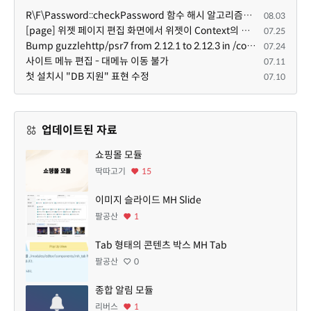
R\F\Password::checkPassword 함수 해시 알고리즘을 암시적으로 호출하는 경우 Argon2id 해시 비교 실패
08.03
[page] 위젯 페이지 편집 화면에서 위젯이 Context의 module_info를 덮어쓰면 저장이 ERR_ACT_IS_NOT_STANDALONE으로 실패
07.25
Bump guzzlehttp/psr7 from 2.12.1 to 2.12.3 in /common
07.24
사이트 메뉴 편집 - 대메뉴 이동 불가
07.11
첫 설치시 "DB 지원" 표현 수정
07.10
업데이트된 자료
쇼핑몰 모듈
딱따고기
15
이미지 슬라이드 MH Slide
팔공산
1
Tab 형태의 콘텐츠 박스 MH Tab
팔공산
0
종합 알림 모듈
리버스
1