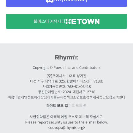
웹마스터 커뮤니티
Copyright © Poesis Inc. and Contributors
(주)포에시스
|
대표 성기진
대전
서구 대덕대로 325, 한밭비지니스센터 918호
사업자등록번호: 768-81-03418
통신판매업번호:
2024-대전서구-2718
이용약관
개인정보처리방침
게시물규제정책
청소년보호정책
게시중단요청
고객센터
라이트 모드
다크 모드
보안취약점은 아래의 메일 주소로 제보해 주십시오.
Please report security issues to the e-mail below.
<
devops@rhymix.org
>