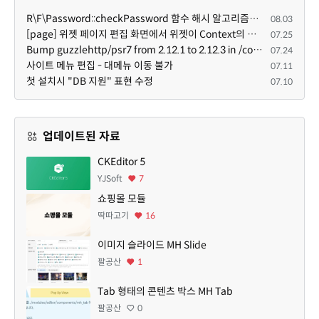
R\F\Password::checkPassword 함수 해시 알고리즘을 암시적으로 호출하는 경우 Argon2id 해시 비교 실패
08.03
[page] 위젯 페이지 편집 화면에서 위젯이 Context의 module_info를 덮어쓰면 저장이 ERR_ACT_IS_NOT_STANDALONE으로 실패
07.25
Bump guzzlehttp/psr7 from 2.12.1 to 2.12.3 in /common
07.24
사이트 메뉴 편집 - 대메뉴 이동 불가
07.11
첫 설치시 "DB 지원" 표현 수정
07.10
업데이트된 자료
CKEditor 5
YJSoft
7
쇼핑몰 모듈
딱따고기
16
이미지 슬라이드 MH Slide
팔공산
1
Tab 형태의 콘텐츠 박스 MH Tab
팔공산
0