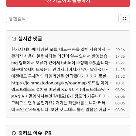
가입하고 활동하기
실시간 댓글
한가지 테마에 다양한 모듈, 애드온 등을 같이 사용하게 되면 의외로 어려운게 일관성이 있는 디자인의 유지...
20:26
관리자 사용이 불편하다는 의견이 일부 있어서 반영했습니다 ㅎㅎ 8.4이상도 지원될 수 있도록 10.5.2 혹은 ...
17:36
faq 형태에서 오류가 있어서 fable이 수정해 주었습니다. 참고하세요. 증상 FAQ형 목록에서 항목을 펼치면 ...
15:27
최근에 업데이트했는데 관리자페이지가 많이 달라졌네요 여기서 모듈 설치하려고 하니 php 8.4.14버전이라 8...
14:25
예전에도 구체적인 타임라인을 언급했다가 지키지 못한 것에 죄송한 마음이 있다 보니 (코어 개발/운영 자체...
11:52
https://joinmastodon.org/ko/roadmap 로드맵 이야기가 나온김에 적자면 공홈에 대략적인 로드맵이 공개되어...
10:31
워드프레스도 설치형 버전과 SaaS 버전(워드프레스닷컴)은 다른 점이 많습니다. SaaS로 제공한다면 GPL 라이...
08.06
MANIA + 말씀하시는것 같네요! 8개 정도의 커뮤니티가 저 MANIA+ 기반으로 구축된거로 알고 있습니다. SaaS ...
08.06
그러고 보면 위폴인가요? 거기는 하단바를 보니까 커뮤니티 빌딩 SaaS 솔루션을 사용하고 있는거 같더라고요...
08.06
네 조언 감사드립니다. 보신 것 그대로 틀린 말씀은 아닙니다. 다만, 배포한 것에 대해 흥미가 떨어져서 뒷...
08.06
깃허브 이슈·PR