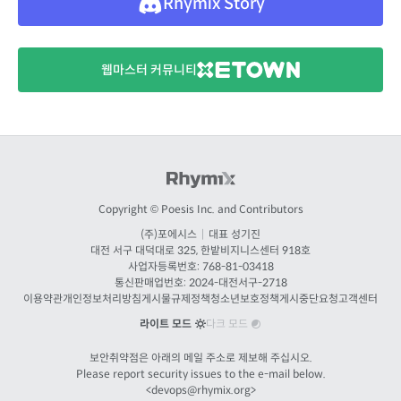
Rhymix Story
웹마스터 커뮤니티
Copyright © Poesis Inc. and Contributors
(주)포에시스
|
대표 성기진
대전
서구 대덕대로 325, 한밭비지니스센터 918호
사업자등록번호: 768-81-03418
통신판매업번호:
2024-대전서구-2718
이용약관
개인정보처리방침
게시물규제정책
청소년보호정책
게시중단요청
고객센터
라이트 모드
다크 모드
보안취약점은 아래의 메일 주소로 제보해 주십시오.
Please report security issues to the e-mail below.
<
devops@rhymix.org
>