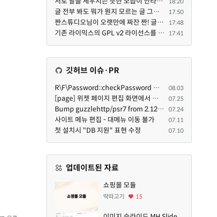
서로 날을 세우시는 듯한 모습이 안타깝네요.. 곰님이 지금까지 이끌어주셨던것처럼 안정적인 코어도 필요하...
18:20
글 전부 봐도 뭐가 뭔지 모르는 글 그래서 아래위 단숨에 쭈욱 훝어만 보고 말았지만 참 대단한 정성이예요....
17:50
짠스튜디오님이 오랫만에 짜잔 짠! 글 올려주셨네요. 전 봐도 잘 모르는 내용이지만 그래도 응원드려요.
17:48
기존 라이믹스의 GPL v2 라이선스를 준수하여, 포크버전도 GPL v2 라이선스로 공개 배포됩니다.
17:41
깃허브 이슈·PR
R\F\Password::checkPassword 함수 해시 알고리즘을 암시적으로 호출하는 경우 Argon2id 해시 비교 실패
08.03
[page] 위젯 페이지 편집 화면에서 위젯이 Context의 module_info를 덮어쓰면 저장이 ERR_ACT_IS_NOT_STANDALONE으로 실패
07.25
Bump guzzlehttp/psr7 from 2.12.1 to 2.12.3 in /common
07.24
사이트 메뉴 편집 - 대메뉴 이동 불가
07.11
첫 설치시 "DB 지원" 표현 수정
07.10
업데이트된 자료
쇼핑몰 모듈
딱따고기
15
이미지 슬라이드 MH Slide