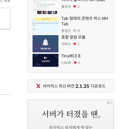
목록
팔공산
1
Tab 형태의 콘텐츠 박스 MH
Tab
팔공산
0
종합 알림 모듈
리버스
1
TinyMCE 8
YJSoft
5
2.1.35
라이믹스 최신 버전
다운로드
광고
라이믹스 유저에게 딱 맞는