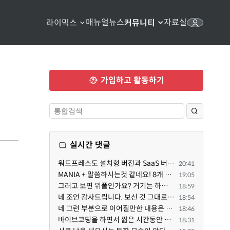
매뉴얼
뉴스
자료실
라이믹스
커뮤니티
가입하고 활동하기
실시간 댓글
워드프레스도 설치형 버전과 SaaS 버전(워드프레스닷컴)은 다른 점이 많습니다. SaaS로 제공한다면 GPL 라이...
20:41
MANIA + 말씀하시는것 같네요! 8개 정도의 커뮤니티가 저 MANIA+ 기반으로 구축된거로 알고 있습니다. SaaS ...
19:05
그러고 보면 위폴인가요? 거기는 하단바를 보니까 커뮤니티 빌딩 SaaS 솔루션을 사용하고 있는거 같더라고요...
18:59
네 조언 감사드립니다. 보신 것 그대로 틀린 말씀은 아닙니다. 다만, 배포한 것에 대해 흥미가 떨어져서 뒷...
18:54
네 그런 부분으로 이어질만한 내용은 삭제 하였습니다. 불편을 드려 죄송합니다. 저희는 비즈니스 완성할 수...
18:46
바이브코딩을 하면서 짧은 시간동안 많은 자료들을 문어발식 확장하면서 이미 배포한것에대한 흥미가 떨어지...
18:31