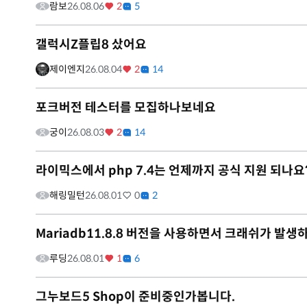
람보
26.08.06
2
5
갤럭시Z플립8 샀어요
제이엔지
26.08.04
2
14
포크버전 테스터를 모집하나보네요
궁이
26.08.03
2
14
라이믹스에서 php 7.4는 언제까지 공식 지원 되나요
해링밀턴
26.08.01
0
2
Mariadb11.8.8 버전을 사용하면서 크래쉬가 발생
루딩
26.08.01
1
6
그누보드5 Shop이 준비중인가봅니다.