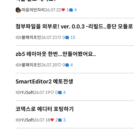
마음의빈자리
26.07.22
1
4
첨부파일을 외부로! ver. 0.0.3 -리빌드..중단 모듈
불패의초인
26.07.21
0
15
zb5 레이아웃 한번...만들어봤어요..
불패의초인
26.07.20
0
4
SmartEditor2 예토전생
YJSoft
26.07.19
0
4
코덱스로 에디터 포팅하기
YJSoft
26.07.18
2
3