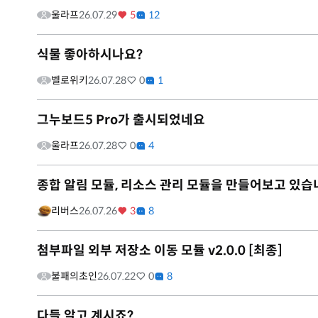
울라프
26.07.29
5
12
식물 좋아하시나요?
벨로위키
26.07.28
0
1
그누보드5 Pro가 출시되었네요
울라프
26.07.28
0
4
종합 알림 모듈, 리소스 관리 모듈을 만들어보고 있습
리버스
26.07.26
3
8
첨부파일 외부 저장소 이동 모듈 v2.0.0 [최종]
불패의초인
26.07.22
0
8
다들 알고 계시죠?