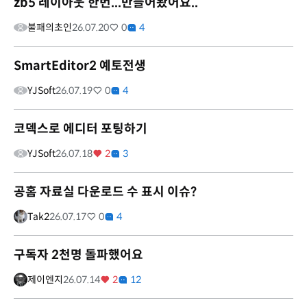
zb5 레이아웃 한번...만들어봤어요..
불패의초인
26.07.20
0
4
SmartEditor2 예토전생
YJSoft
26.07.19
0
4
코덱스로 에디터 포팅하기
YJSoft
26.07.18
2
3
공홈 자료실 다운로드 수 표시 이슈?
Tak2
26.07.17
0
4
구독자 2천명 돌파했어요
제이엔지
26.07.14
2
12