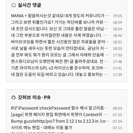
실시간 댓글
MANIA + 말씀하시는것 같네요! 8개 정도의 커뮤니티가 저 MANIA+ 기반으로 구축된거로 알고 있습니다. SaaS ...
19:05
그러고 보면 위폴인가요? 거기는 하단바를 보니까 커뮤니티 빌딩 SaaS 솔루션을 사용하고 있는거 같더라고요...
18:59
네 조언 감사드립니다. 보신 것 그대로 틀린 말씀은 아닙니다. 다만, 배포한 것에 대해 흥미가 떨어져서 뒷...
18:54
네 그런 부분으로 이어질만한 내용은 삭제 하였습니다. 불편을 드려 죄송합니다. 저희는 비즈니스 완성할 수...
18:46
바이브코딩을 하면서 짧은 시간동안 많은 자료들을 문어발식 확장하면서 이미 배포한것에대한 흥미가 떨어지...
18:31
서로 날을 세우시는 듯한 모습이 안타깝네요.. 곰님이 지금까지 이끌어주셨던것처럼 안정적인 코어도 필요하...
18:20
글 전부 봐도 뭐가 뭔지 모르는 글 그래서 아래위 단숨에 쭈욱 훝어만 보고 말았지만 참 대단한 정성이예요....
17:50
짠스튜디오님이 오랫만에 짜잔 짠! 글 올려주셨네요. 전 봐도 잘 모르는 내용이지만 그래도 응원드려요.
17:48
기존 라이믹스의 GPL v2 라이선스를 준수하여, 포크버전도 GPL v2 라이선스로 공개 배포됩니다.
17:41
네 많은 도움이 되길 바라고 있습니다. 대놓고 홍보하는 일(무료자료 배포 → 저희 사이트 내 다운로드로 유...
17:39
깃허브 이슈·PR
R\F\Password::checkPassword 함수 해시 알고리즘을 암시적으로 호출하는 경우 Argon2id 해시 비교 실패
08.03
[page] 위젯 페이지 편집 화면에서 위젯이 Context의 module_info를 덮어쓰면 저장이 ERR_ACT_IS_NOT_STANDALONE으로 실패
07.25
Bump guzzlehttp/psr7 from 2.12.1 to 2.12.3 in /common
07.24
사이트 메뉴 편집 - 대메뉴 이동 불가
07.11