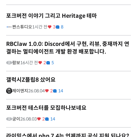
포크버전 이야기 그리고 Heritage 테마
짠스튜디오
1시간 전
3
8
RBClaw 1.0.0: Discord에서 구현, 리뷰, 중재까지 연
결하는 멀티에이전트 개발 환경 배포합니다.
람보
16시간 전
2
5
갤럭시Z플립8 샀어요
제이엔지
26.08.04
2
14
포크버전 테스터를 모집하나보네요
궁이
26.08.03
2
14
라이믹스에서 php 7.4는 언제까지 공식 지원 되나요?