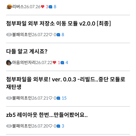
리버스
26.07.26
3
8
첨부파일 외부 저장소 이동 모듈 v2.0.0 [최종]
불패의초인
26.07.22
0
8
다들 알고 계시죠?
마음의빈자리
26.07.22
1
4
첨부파일을 외부로! ver. 0.0.3 -리빌드..중단 모듈로
재탄생
불패의초인
26.07.21
0
15
zb5 레이아웃 한번...만들어봤어요..
불패의초인
26.07.20
0
3