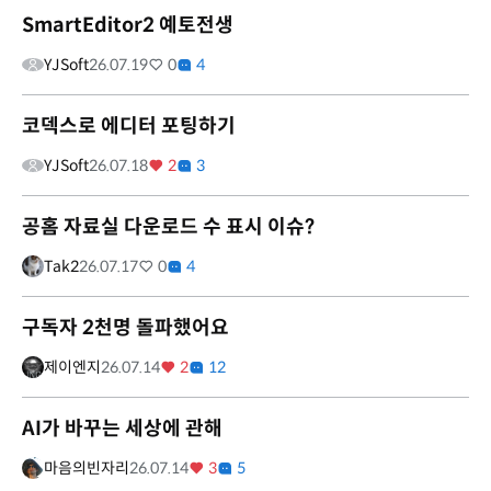
SmartEditor2 예토전생
YJSoft
26.07.19
0
4
코덱스로 에디터 포팅하기
YJSoft
26.07.18
2
3
공홈 자료실 다운로드 수 표시 이슈?
Tak2
26.07.17
0
4
구독자 2천명 돌파했어요
제이엔지
26.07.14
2
12
AI가 바꾸는 세상에 관해
마음의빈자리
26.07.14
3
5