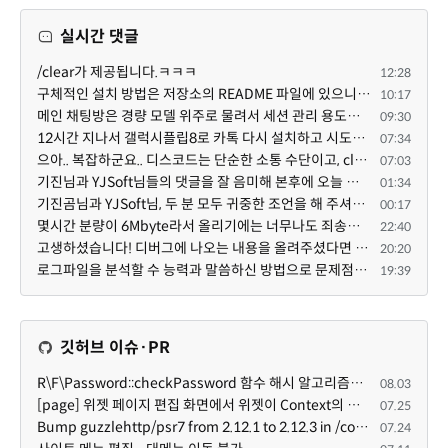
실시간 댓글
/clear가 제공됩니다.ㅋㅋㅋ
12:28
구체적인 설치 방법은 저장소의 README 파일에 있으니, 본문은 좀 덜 복잡해 보이도록^^ 줄여 보시면 어떨까...
10:17
메인 채팅방은 경량 모델 위주로 물려서 세션 관리 용도로만 쓰고, 각 기능 구현 세션은 디스코드 내의 스레...
09:30
12시간 지나서 갤럭시플립8로 카톡 다시 설치하고 시도했는데 같은 전화번호로 가입된 카카오톡이 있다고 나...
07:34
으아.. 복잡하군요.. 디스코드는 단순한 소통 수단이고, claude와 codex를 엮어서 author / reviewer를 나누...
07:03
기진님과 YJSoft님들의 댓글을 잘 음미해 본후에 오늘 이시간부터 저를 도와 주는 챗지피티와 저는 /XE 에 ...
01:34
기진곰님과 YJSoft님, 두 분 모두 귀중한 조언을 해 주셔서 진심으로 감사드립니다. 두 분의 답변을 여러 번...
00:17
몇시간 분량이 6Mbyte라서 올리기에는 너무나도 죄송스럽기에 재미나이에게 의뢰했습니다.
22:40
고생하셨습니다! 디버그에 나오는 내용을 올려주셨다면 도움을 드릴 수 있었을지도 모르지만, 아무래도 댓글...
20:20
로그파일을 분석할 수 능력과 말씀하신 방법으로 문제점을 찾아도 ... 이게 뭔말인지 이해할 수 없는 상황이...
19:39
깃허브 이슈·PR
R\F\Password::checkPassword 함수 해시 알고리즘을 암시적으로 호출하는 경우 Argon2id 해시 비교 실패
08.03
[page] 위젯 페이지 편집 화면에서 위젯이 Context의 module_info를 덮어쓰면 저장이 ERR_ACT_IS_NOT_STANDALONE으로 실패
07.25
Bump guzzlehttp/psr7 from 2.12.1 to 2.12.3 in /common
07.24