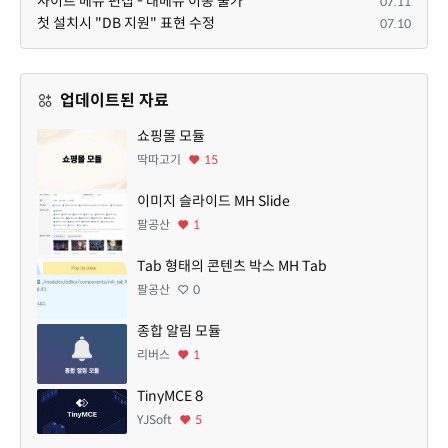
사이트 메뉴 편집 - 대메뉴 이동 불가
07.11
첫 설치시 "DB 지원" 표현 수정
07.10
업데이트된 자료
쇼핑몰 모듈
딱따고기
15
이미지 슬라이드 MH Slide
팔공산
1
Tab 형태의 콘텐츠 박스 MH Tab
팔공산
0
종합 알림 모듈
리버스
1
TinyMCE 8
YJSoft
5