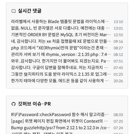
실시간 댓글
라라벨에서 사용하는 Blade 템플릿 문법을 라이믹스에서도 일부분 도입하였는데, 양쪽의 템플릿 매뉴얼 분량...
13:10
없음, NULL, 빈 문자열은 서로 다릅니다. 예전에는 대충 써도 서로 통용되었지만, 그것 때문에 버그나 보안...
13:01
기본적인 ORDER BY 문법은 MySQL 초기 버전이든 MariaDB 최신 버전이든 차이가 없습니다. 라이믹스 게시판에...
12:55
네, 감사합니다. 저는 xe 처음 접했을때 XE 문법으로 만들었다고 해서 xe코드들이 php와 전혀 다른것 같이 ...
09:16
php 코드에서 "XE(Rhymix)만의 문법"이라는건 존재하지도 않고 별도의 인터프리터를 만들지 않는한 쓸 수도 ...
08:27
관리자 서버 보기 에 rhymix_version : 2.1.35 php : 7.4.3 (64-bit) db.type : mysql (innodb, utf8mb4) db...
08:12
와우..감사합니다. 한가지만 더 물어봐도 되겠는지요. Password.php 파일안에 클래스와 함수들은 순수 php ...
07:51
감사합니다. 구글이 답변을 잘해주네요. 저는 지금까지 md5 에 머물러 있었네요. md5는 구석기 알고리즘이 ...
07:45
그동안 챚지피티의 도움 받아 라이믹스 2.1.35 로 업그레이드 잘 한 것은 부인할 수 없는 사실입니다. 그런...
01:25
한가지 테마에 다양한 모듈, 애드온 등을 같이 사용하게 되면 의외로 어려운게 일관성이 있는 디자인의 유지...
20:26
깃허브 이슈·PR
R\F\Password::checkPassword 함수 해시 알고리즘을 암시적으로 호출하는 경우 Argon2id 해시 비교 실패
08.03
[page] 위젯 페이지 편집 화면에서 위젯이 Context의 module_info를 덮어쓰면 저장이 ERR_ACT_IS_NOT_STANDALONE으로 실패
07.25
Bump guzzlehttp/psr7 from 2.12.1 to 2.12.3 in /common
07.24