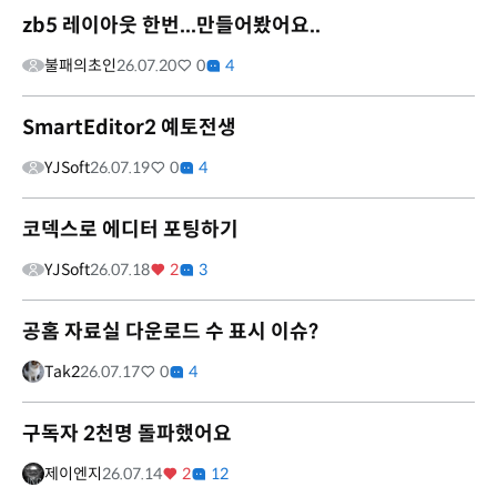
zb5 레이아웃 한번...만들어봤어요..
불패의초인
26.07.20
0
4
SmartEditor2 예토전생
YJSoft
26.07.19
0
4
코덱스로 에디터 포팅하기
YJSoft
26.07.18
2
3
공홈 자료실 다운로드 수 표시 이슈?
Tak2
26.07.17
0
4
구독자 2천명 돌파했어요
제이엔지
26.07.14
2
12