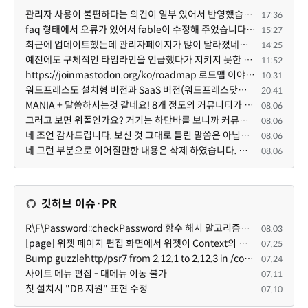
관리자 사용이 불편하다는 의견이 일부 있어서 반영했습니다 ㅎㅎ 8.4이상도 지원될 수 있도록 10.5.2 혹은 ...
17:36
faq 형태에서 오류가 있어서 fable이 수정해 주었습니다. 참고하세요. 증상 FAQ형 목록에서 항목을 펼치면 ...
15:27
최근에 업데이트했는데 관리자페이지가 많이 달라졌네요 여기서 모듈 설치하려고 하니 php 8.4.14버전이라 8...
14:25
예전에도 구체적인 타임라인을 언급했다가 지키지 못한 것에 죄송한 마음이 있다 보니 (코어 개발/운영 자체...
11:52
https://joinmastodon.org/ko/roadmap 로드맵 이야기가 나온김에 적자면 공홈에 대략적인 로드맵이 공개되어...
10:31
워드프레스도 설치형 버전과 SaaS 버전(워드프레스닷컴)은 다른 점이 많습니다. SaaS로 제공한다면 GPL 라이...
20:41
MANIA + 말씀하시는것 같네요! 8개 정도의 커뮤니티가 저 MANIA+ 기반으로 구축된거로 알고 있습니다. SaaS ...
08.06
그러고 보면 위폴인가요? 거기는 하단바를 보니까 커뮤니티 빌딩 SaaS 솔루션을 사용하고 있는거 같더라고요...
08.06
네 조언 감사드립니다. 보신 것 그대로 틀린 말씀은 아닙니다. 다만, 배포한 것에 대해 흥미가 떨어져서 뒷...
08.06
네 그런 부분으로 이어질만한 내용은 삭제 하였습니다. 불편을 드려 죄송합니다. 저희는 비즈니스 완성할 수...
08.06
깃허브 이슈·PR
R\F\Password::checkPassword 함수 해시 알고리즘을 암시적으로 호출하는 경우 Argon2id 해시 비교 실패
08.03
[page] 위젯 페이지 편집 화면에서 위젯이 Context의 module_info를 덮어쓰면 저장이 ERR_ACT_IS_NOT_STANDALONE으로 실패
07.25
Bump guzzlehttp/psr7 from 2.12.1 to 2.12.3 in /common
07.24
사이트 메뉴 편집 - 대메뉴 이동 불가
07.11
첫 설치시 "DB 지원" 표현 수정
07.10