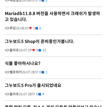
해링밀턴
26.08.01
0
2
Mariadb11.8.8 버전을 사용하면서 크래쉬가 발생하
고 있습니다.
루딩
26.08.01
1
6
그누보드5 Shop이 준비중인가봅니다.
울라프
26.07.29
5
12
식물 좋아하시나요?
벨로위키
26.07.28
0
1
그누보드5 Pro가 출시되었네요
울라프
26.07.28
0
4