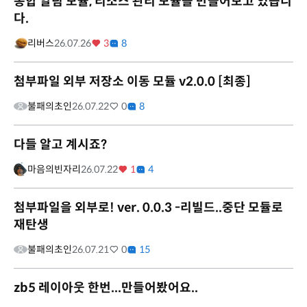
종합 알림 모듈, 리소스 관리 모듈을 만들어보고 있습니
다.
리버스
26.07.26
3
8
첨부파일 외부 저장소 이동 모듈 v2.0.0 [최종]
불패의초인
26.07.22
0
8
다들 알고 계시죠?
마음의빈자리
26.07.22
1
4
첨부파일을 외부로! ver. 0.0.3 -리빌드..중단 모듈로
재탄생
불패의초인
26.07.21
0
15
zb5 레이아웃 한번...만들어봤어요..