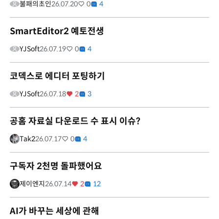
불패의초인
26.07.20
0
4
SmartEditor2 예토전생
YJSoft
26.07.19
0
4
코덱스로 에디터 포팅하기
YJSoft
26.07.18
2
3
공홈 자료실 다운로드 수 표시 이슈?
Tak2
26.07.17
0
4
구독자 2천명 돌파했어요
제이엔지
26.07.14
2
12
AI가 바꾸는 세상에 관해