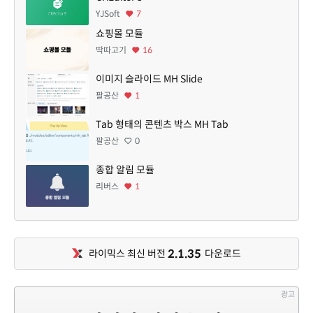
YJSoft
7
쇼핑몰 모듈
딱따고기
16
이미지 슬라이드 MH Slide
팔공산
1
Tab 형태의 콘텐츠 박스 MH Tab
팔공산
0
종합 알림 모듈
리버스
1
2.1.35
라이믹스 최신 버전
다운로드
광고