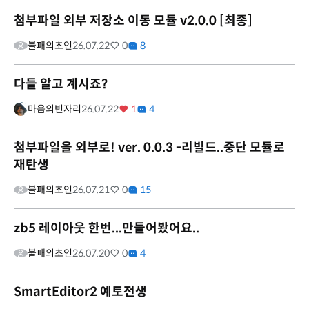
첨부파일 외부 저장소 이동 모듈 v2.0.0 [최종]
불패의초인
26.07.22
0
8
다들 알고 계시죠?
마음의빈자리
26.07.22
1
4
첨부파일을 외부로! ver. 0.0.3 -리빌드..중단 모듈로
재탄생
불패의초인
26.07.21
0
15
zb5 레이아웃 한번...만들어봤어요..
불패의초인
26.07.20
0
4
SmartEditor2 예토전생