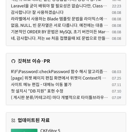
Laravel을 굳이 배워야 할 필요성은 없습니다만, Class기반의 객체 지향 프로그래밍과, PSR-4라는 Composer...
22:23
감사합니다! 잘 사용하겠습니다
08.08
라라벨에서 사용하는 Blade 템플릿 문법을 라이믹스에서도 일부분 도입하였는데, 양쪽의 템플릿 매뉴얼 분량...
08.08
없음, NULL, 빈 문자열은 서로 다릅니다. 예전에는 대충 써도 서로 통용되었지만, 그것 때문에 버그나 보안...
08.08
기본적인 ORDER BY 문법은 MySQL 초기 버전이든 MariaDB 최신 버전이든 차이가 없습니다. 라이믹스 게시판에...
08.08
네, 감사합니다. 저는 xe 처음 접했을때 XE 문법으로 만들었다고 해서 xe코드들이 php와 전혀 다른것 같이 ...
08.08
깃허브 이슈·PR
R\F\Password::checkPassword 함수 해시 알고리즘을 암시적으로 호출하는 경우 Argon2id 해시 비교 실패
08.03
[page] 위젯 페이지 편집 화면에서 위젯이 Context의 module_info를 덮어쓰면 저장이 ERR_ACT_IS_NOT_STANDALONE으로 실패
07.25
사이트 메뉴 편집 - 대메뉴 이동 불가
07.11
첫 설치시 "DB 지원" 표현 수정
07.10
( 게시판 분류/카테고리) 마다 개별적으로 타이틀브라우저 제목 및 seo설명 넣을 수 있으면 어떨지 해서 글 등록해봅니다.
07.09
업데이트된 자료
CKEditor 5