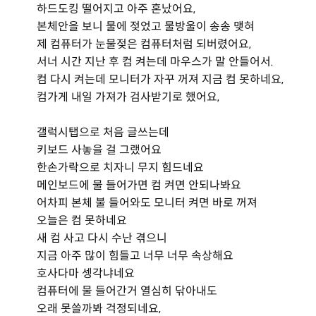
하드도킹 떨어지고 아주 혼났어요,
본체안을 보니 물에 젖었고 물방울이 송송 맺혀
제 컴퓨터가 눈물젖은 컴퓨터처럼 되버렸어요,
서너 시간 지난 후 컴 켜는데 마우스가 말 안들어서.
컴 다시 켜는데 모니터가 자꾸 꺼져 지금 컴 못하네요,
컴가게 내일 가져가 검사받기로 했어요,
갤럭시탭으로 처음 글쓰는데
키보드 사놓을 걸 그랬어요
한손가락으로 치자니 무지 힘드네요
메인보드에 물 들어가면 컴 켜면 안되나봐요
어차피 본체 불 들어와도 모니터 켜면 바로 꺼져
오늘은 컴 못하네요
새 컴 사고 다시 수난 겪으니
지금 아주 많이 힘들고 너무 너무 속상해요
호사다마 셍각냐네요
컴퓨터에 물 들어간거 열심히 닦아내도
오래 못쓸까봐 걱정되네요,