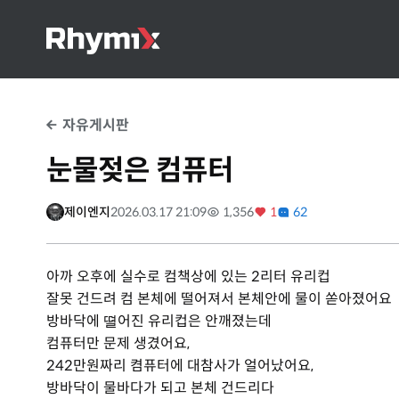
자유게시판
눈물젖은 컴퓨터
제이엔지
2026.03.17 21:09
1,356
1
62
아까 오후에 실수로 컴책상에 있는 2리터 유리컵
잘못 건드려 컴 본체에 떨어져서 본체안에 물이 쏟아졌어요
방바닥에 뗠어진 유리컵은 안깨졌는데
컴퓨터만 문제 생겼어요,
242만원짜리 켬퓨터에 대참사가 얼어났어요,
방바닥이 물바다가 되고 본체 건드리다