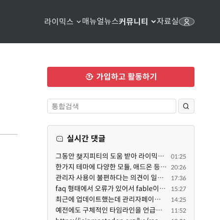
매뉴얼
뉴스
자료실
라이믹스
커뮤니티
가입하고 활동하기
실시간 댓글
그동안 챚지피티의 도움 받아 라이믹스 2.1.35 로 업그레이드 잘 한 것은 부인할 수 없는 사실입니다. 그런...
01:25
한가지 테마에 다양한 모듈, 애드온 등을 같이 사용하게 되면 의외로 어려운게 일관성이 있는 디자인의 유지...
20:26
관리자 사용이 불편하다는 의견이 일부 있어서 반영했습니다 ㅎㅎ 8.4이상도 지원될 수 있도록 10.5.2 혹은 ...
17:36
faq 형태에서 오류가 있어서 fable이 수정해 주었습니다. 참고하세요. 증상 FAQ형 목록에서 항목을 펼치면 ...
15:27
최근에 업데이트했는데 관리자페이지가 많이 달라졌네요 여기서 모듈 설치하려고 하니 php 8.4.14버전이라 8...
14:25
예전에도 구체적인 타임라인을 언급했다가 지키지 못한 것에 죄송한 마음이 있다 보니 (코어 개발/운영 자체...
11:52