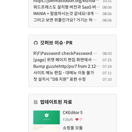
https://joinmastodon.org/ko/roadmap 로드맵 이야기가 나온김에 적자면 공홈에 대략적인 로드맵이 공개되어...
10:31
워드프레스도 설치형 버전과 SaaS 버전(워드프레스닷컴)은 다른 점이 많습니다. SaaS로 제공한다면 GPL 라이...
08.06
MANIA + 말씀하시는것 같네요! 8개 정도의 커뮤니티가 저 MANIA+ 기반으로 구축된거로 알고 있습니다. SaaS ...
08.06
그러고 보면 위폴인가요? 거기는 하단바를 보니까 커뮤니티 빌딩 SaaS 솔루션을 사용하고 있는거 같더라고요...
08.06
깃허브 이슈·PR
R\F\Password::checkPassword 함수 해시 알고리즘을 암시적으로 호출하는 경우 Argon2id 해시 비교 실패
08.03
[page] 위젯 페이지 편집 화면에서 위젯이 Context의 module_info를 덮어쓰면 저장이 ERR_ACT_IS_NOT_STANDALONE으로 실패
07.25
Bump guzzlehttp/psr7 from 2.12.1 to 2.12.3 in /common
07.24
사이트 메뉴 편집 - 대메뉴 이동 불가
07.11
첫 설치시 "DB 지원" 표현 수정
07.10
업데이트된 자료
CKEditor 5
YJSoft
7
쇼핑몰 모듈