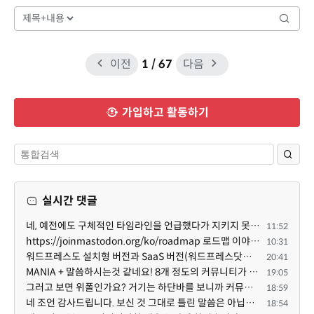
이전
1
/ 67
다음
가입하고 활동하기
실시간 댓글
네, 예전에도 구체적인 타임라인을 언급했다가 지키지 못한 것에 죄송한 마음이 있다 보니 (코어 개발/운영 ...
11:52
https://joinmastodon.org/ko/roadmap 로드맵 이야기가 나온김에 적자면 공홈에 대략적인 로드맵이 공개되어...
10:31
워드프레스도 설치형 버전과 SaaS 버전(워드프레스닷컴)은 다른 점이 많습니다. SaaS로 제공한다면 GPL 라이...
20:41
MANIA + 말씀하시는것 같네요! 8개 정도의 커뮤니티가 저 MANIA+ 기반으로 구축된거로 알고 있습니다. SaaS ...
19:05
그러고 보면 위폴인가요? 거기는 하단바를 보니까 커뮤니티 빌딩 SaaS 솔루션을 사용하고 있는거 같더라고요...
18:59
네 조언 감사드립니다. 보신 것 그대로 틀린 말씀은 아닙니다. 다만, 배포한 것에 대해 흥미가 떨어져서 뒷...
18:54