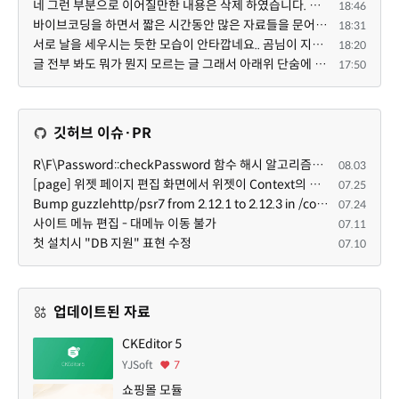
네 그런 부분으로 이어질만한 내용은 삭제 하였습니다. 불편을 드려 죄송합니다. 저희는 비즈니스 완성할 수...
18:46
바이브코딩을 하면서 짧은 시간동안 많은 자료들을 문어발식 확장하면서 이미 배포한것에대한 흥미가 떨어지...
18:31
서로 날을 세우시는 듯한 모습이 안타깝네요.. 곰님이 지금까지 이끌어주셨던것처럼 안정적인 코어도 필요하...
18:20
글 전부 봐도 뭐가 뭔지 모르는 글 그래서 아래위 단숨에 쭈욱 훝어만 보고 말았지만 참 대단한 정성이예요....
17:50
깃허브 이슈·PR
R\F\Password::checkPassword 함수 해시 알고리즘을 암시적으로 호출하는 경우 Argon2id 해시 비교 실패
08.03
[page] 위젯 페이지 편집 화면에서 위젯이 Context의 module_info를 덮어쓰면 저장이 ERR_ACT_IS_NOT_STANDALONE으로 실패
07.25
Bump guzzlehttp/psr7 from 2.12.1 to 2.12.3 in /common
07.24
사이트 메뉴 편집 - 대메뉴 이동 불가
07.11
첫 설치시 "DB 지원" 표현 수정
07.10
업데이트된 자료
CKEditor 5
YJSoft
7
쇼핑몰 모듈