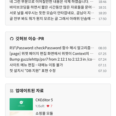
네 그런 부분으로 이어질만한 내용은 삭제 하였습니다. 불편을 드려 죄송합니다. 저희는 비즈니스 완성할 수...
18:46
바이브코딩을 하면서 짧은 시간동안 많은 자료들을 문어발식 확장하면서 이미 배포한것에대한 흥미가 떨어지...
18:31
서로 날을 세우시는 듯한 모습이 안타깝네요.. 곰님이 지금까지 이끌어주셨던것처럼 안정적인 코어도 필요하...
18:20
글 전부 봐도 뭐가 뭔지 모르는 글 그래서 아래위 단숨에 쭈욱 훝어만 보고 말았지만 참 대단한 정성이예요....
17:50
깃허브 이슈·PR
R\F\Password::checkPassword 함수 해시 알고리즘을 암시적으로 호출하는 경우 Argon2id 해시 비교 실패
08.03
[page] 위젯 페이지 편집 화면에서 위젯이 Context의 module_info를 덮어쓰면 저장이 ERR_ACT_IS_NOT_STANDALONE으로 실패
07.25
Bump guzzlehttp/psr7 from 2.12.1 to 2.12.3 in /common
07.24
사이트 메뉴 편집 - 대메뉴 이동 불가
07.11
첫 설치시 "DB 지원" 표현 수정
07.10
업데이트된 자료
CKEditor 5
YJSoft
7
쇼핑몰 모듈