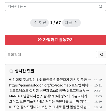
이전
1
/ 67
다음
가입하고 활동하기
실시간 댓글
예전에도 구체적인 타임라인을 언급했다가 지키지 못한 것에 죄송한 마음이 있다 보니 (코어 개발/운영 자체...
11:52
https://joinmastodon.org/ko/roadmap 로드맵 이야기가 나온김에 적자면 공홈에 대략적인 로드맵이 공개되어...
10:31
워드프레스도 설치형 버전과 SaaS 버전(워드프레스닷컴)은 다른 점이 많습니다. SaaS로 제공한다면 GPL 라이...
20:41
MANIA + 말씀하시는것 같네요! 8개 정도의 커뮤니티가 저 MANIA+ 기반으로 구축된거로 알고 있습니다. SaaS ...
19:05
그러고 보면 위폴인가요? 거기는 하단바를 보니까 커뮤니티 빌딩 SaaS 솔루션을 사용하고 있는거 같더라고요...
18:59
네 조언 감사드립니다. 보신 것 그대로 틀린 말씀은 아닙니다. 다만, 배포한 것에 대해 흥미가 떨어져서 뒷...
18:54