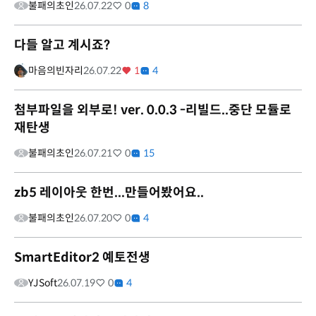
불패의초인
26.07.22
0
8
다들 알고 계시죠?
마음의빈자리
26.07.22
1
4
첨부파일을 외부로! ver. 0.0.3 -리빌드..중단 모듈로
재탄생
불패의초인
26.07.21
0
15
zb5 레이아웃 한번...만들어봤어요..
불패의초인
26.07.20
0
4
SmartEditor2 예토전생
YJSoft
26.07.19
0
4