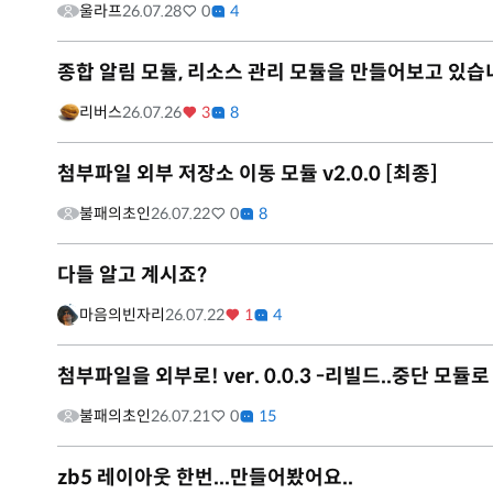
울라프
26.07.28
0
4
종합 알림 모듈, 리소스 관리 모듈을 만들어보고 있습
리버스
26.07.26
3
8
첨부파일 외부 저장소 이동 모듈 v2.0.0 [최종]
불패의초인
26.07.22
0
8
다들 알고 계시죠?
마음의빈자리
26.07.22
1
4
첨부파일을 외부로! ver. 0.0.3 -리빌드..중단 모듈
불패의초인
26.07.21
0
15
zb5 레이아웃 한번...만들어봤어요..