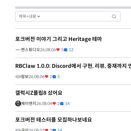
포크버전 이야기 그리고 Heritage 테마
짠스튜디오
26.08.06
5
12
RBClaw 1.0.0: Discord에서 구현, 리뷰, 중
람보
26.08.06
2
5
갤럭시Z플립8 샀어요
제이엔지
26.08.04
2
14
포크버전 테스터를 모집하나보네요
궁이
26.08.03
2
14