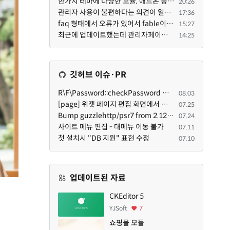
한가지 테마에 다양한 모듈, 애드온 등을 같이 사용하게 되면 의외로 어려운게 일관성이 있는 디자인의 유지...
20:26
관리자 사용이 불편하다는 의견이 일부 있어서 반영했습니다 ㅎㅎ 8.4이상도 지원될 수 있도록 10.5.2 혹은 ...
17:36
faq 형태에서 오류가 있어서 fable이 수정해 주었습니다. 참고하세요. 증상 FAQ형 목록에서 항목을 펼치면 ...
15:27
최근에 업데이트했는데 관리자페이지가 많이 달라졌네요 여기서 모듈 설치하려고 하니 php 8.4.14버전이라 8...
14:25
깃허브 이슈·PR
R\F\Password::checkPassword 함수 해시 알고리즘을 암시적으로 호출하는 경우 Argon2id 해시 비교 실패
08.03
[page] 위젯 페이지 편집 화면에서 위젯이 Context의 module_info를 덮어쓰면 저장이 ERR_ACT_IS_NOT_STANDALONE으로 실패
07.25
Bump guzzlehttp/psr7 from 2.12.1 to 2.12.3 in /common
07.24
사이트 메뉴 편집 - 대메뉴 이동 불가
07.11
첫 설치시 "DB 지원" 표현 수정
07.10
업데이트된 자료
CKEditor 5
YJSoft
7
쇼핑몰 모듈