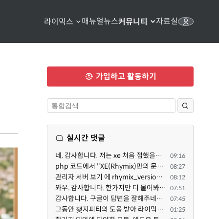
매뉴얼
뉴스
자료실
라이믹스
커뮤니티
가입하고 활동하기
실시간 댓글
네, 감사합니다. 저는 xe 처음 접했을때 XE 문법으로 만들었다고 해서 xe코드들이 php와 전혀 다른것 같이 ...
09:16
php 코드에서 "XE(Rhymix)만의 문법"이라는건 존재하지도 않고 별도의 인터프리터를 만들지 않는한 쓸 수도 ...
08:27
관리자 서버 보기 에 rhymix_version : 2.1.35 php : 7.4.3 (64-bit) db.type : mysql (innodb, utf8mb4) db...
08:12
와우..감사합니다. 한가지만 더 물어봐도 되겠는지요. Password.php 파일안에 클래스와 함수들은 순수 php ...
07:51
감사합니다. 구글이 답변을 잘해주네요. 저는 지금까지 md5 에 머물러 있었네요. md5는 구석기 알고리즘이 ...
07:45
그동안 챚지피티의 도움 받아 라이믹스 2.1.35 로 업그레이드 잘 한 것은 부인할 수 없는 사실입니다. 그런...
01:25